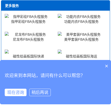
更多服务
指甲彩绘FBA头程服务
功能内衣FBA头程服务
尼龙布FBA头程服务
美甲套装FBA头程服务
磁性绘画板国际快递
磁性绘画板国际海运
×
磁性绘画板国际空运
磁性绘画板海外仓代发货
欢迎来到本网站，请问有什么可以帮您？
CopyRight © 深圳市韬博供应链有限公司
现在咨询
稍后再说
海外仓代发
国际物流
联系我们