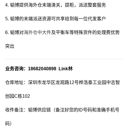
4. 韬博提供海外仓末端清关，提柜，派送整套服务
5. 韬博的末端派送资源可共享给到每一位代发客户
6. 韬博对
海外仓中大件
及平衡车等特殊货件的处理费优势
突出
业务咨询：18682040898 Link林
仓库地址：深圳市龙华区龙观路12号桦浩泰工业园中志智
创园C栋102
收件备注：韬博供应链（备注好您的ID号码和准确手机号
码）