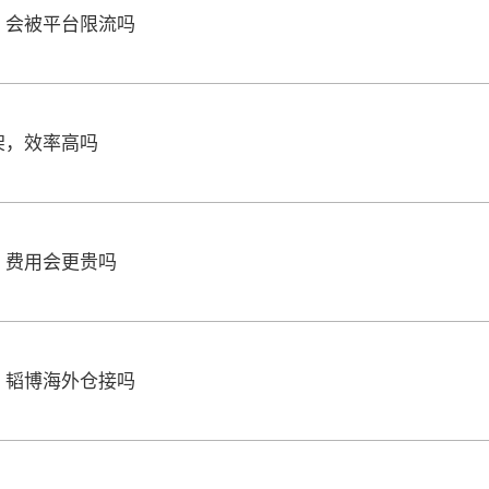
，会被平台限流吗
架，效率高吗
，费用会更贵吗
，韬博海外仓接吗