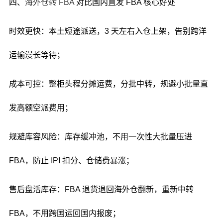
四、
海外仓转 FBA
对比国内直发 FBA 核心好处
时效更快：本土短途派送，3 天左右入仓上架，告别跨洋
运输漫长等待；
成本可控：整柜头程分摊运费，分批中转，规避小批量直
发高额空派费用；
规避库容风险：库存缓冲池，不用一次性大批量压进
FBA，防止 IPI 扣分、仓储费暴涨；
售后盘活库存：FBA 退货退回海外仓翻新，重新中转
FBA，不用跨国运回国内报废；