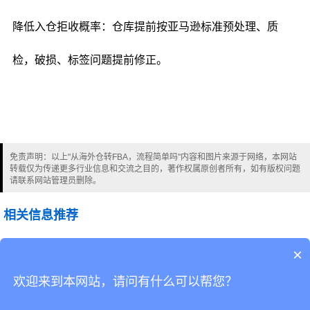
降低入仓拒收概率：仓库提前按亚马逊标准预处理、质
检，破损、标签问题提前修正。
免责声明：以上"从海外仓转FBA，流程简单吗"内容和图片来源于网络，本网站
转载仅为传递更多行业信息和交流之目的，著作权属原创者所有，如有版权问题
请联系网站管理员删除。
相关信息推荐
货物保价与理赔，韬博流程简单吗
×
欢迎来到本网站，请问有什么可以帮您？
CopyRight © 深圳市韬博供应链有限公司