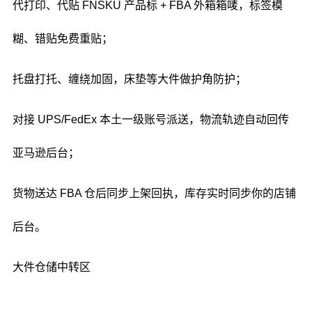
代打印、代贴 FNSKU 产品标 + FBA 外箱箱唛，标签模
糊、错贴免费重贴；
托盘打托、缠绕加固，床垫等大件做护角防护；
对接 UPS/FedEx 本土一级账号派送，物流轨迹自动回传
亚马逊后台；
货物送达 FBA 仓后同步上架回执，库存实时同步你的店铺
后台。
大件仓储中转区