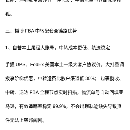
长尾、滞销款留海外仓一件代发，平衡流量与仓储成本搜
狐。
三、韬博 FBA 中转配套全链路优势
1、自营本土尾程大账号，中转成本更低、轨迹稳定
手握 UPS、FedEx 美国本土一级大客户协议价，大批量调
拨享阶梯优惠，中转运费比散户渠道低 30%； 包裹揽收、
中转、送达 FBA 全程节点实时扫描，物流单号自动回填亚
马逊，有效追踪率稳定 99.9%，不会出现轨迹缺失导致货
件无法上架邦阅网。