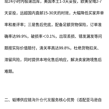
现24小时内极速出库，美国本土1-3天妥投，欧美全域2-7
天妥投，远超国内直邮15-30天的时效，大幅降低买家弃单
率和差评率；三是售后兜底，配备足额货物保险，订单准
确率达99.9%，破损率＜0.1%，出现丢损、错发漏发等问
题按实际价值赔付，清关率高达99.8%，杜绝货物扣关、
滞留风险，同时提供本地化售后响应，解决卖家跨境售后
难题。
二、韬博供应链
海外仓代发
服务核心优势（适配亚马逊自