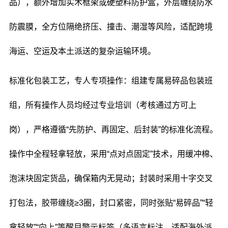
品），额外增加实木框架或硬塑料防护盒，外层缠绕防水
防震膜，全方位隔绝挤压、撞击、潮湿等风险，适配跨境
海运、空运及本土派送的复杂运输环境。
标准化包装工艺，专人专项操作：组建专属易碎品包装班
组，所有操作人员均经过专业培训（考核通过方可上
岗），严格遵循“先防护、再固定、后封装”的标准化流程。
操作中全程轻拿轻放，采用“点对点固定”技术，用缓冲棉、
泡沫块固定货品，确保箱内无晃动；封装时采用十字交叉
打包法，胶带缠绕≥3圈，封口紧密，同时张贴“易碎品”“轻
拿轻放”“向上”等醒目警示标签（多语言标注，适配海外派