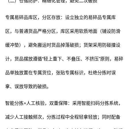
（二）仓储防护：精细化管理，避免二次破损
专属易碎品库区，分区存放：设立独立的易碎品专属库
区，与普通货品严格分区，库区采用软质地面（铺设防滑
缓冲垫），避免搬运时货品掉落破损；货架采用防碰撞设
计，货品摆放遵循“轻上重下、不叠压、不挤压”原则，易碎
品单独放置在专属货位，张贴专属标识，杜绝分拣时误
拿、误放导致的破损。
智能分拣+人工核验，双重保障：采用智能扫码分拣系统，
减少人工接触频次，分拣过程中全程轻拿轻放；同时配备