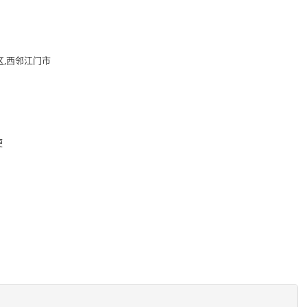
区,西邻江门市
便