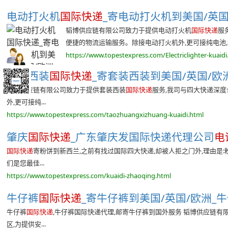
电动打火机
国际快递
_寄电动打火机到美国/英国/
韬博供应链有限公司致力于提供电动打火机
国际快递
服
便捷的物流运输服务。除接电动打火机外,更可接纯电池,移
https://www.topestexpress.com/Electriclighter-kuaidi
套装西装
国际快递
_寄套装西装到美国/英国/欧洲
韬博供应链有限公司致力于提供套装西装
国际快递
服务,我司与四大快递深度
外,更可接纯...
https://www.topestexpress.com/taozhuangxizhuang-kuaidi.html
肇庆
国际快递
_广东肇庆发国际快递代理公司
电
国际快递
寄粉饼到新西兰,之前有找过国际四大快递,却被人拒之门外,理由是
们是您最佳...
https://www.topestexpress.com/kuaidi-zhaoqing.html
牛仔裤
国际快递
_寄牛仔裤到美国/英国/欧洲_牛仔裤
牛仔裤
国际快递
,牛仔裤国际快递代理,邮寄牛仔裤到国外服务 韬博供应链有
区,为提供安...