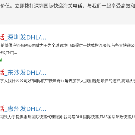
的价值。立即拨打深圳国际快递海关电话，与我们一起享受高效
话
_深圳发DHL/...
司 韬博供应链有限公司致力于为全球跨境电商提供一站式物流服务,与各大快递公
TNT)...
l
话
_东沙发DHL/...
拿大找什么公司好?国际航空快递寄八角去加拿大,我们是您最佳的选择,我司从
话
_惠州发DHL/...
致力于提供惠州国际快递代理服务,我司与DHL国际快递,EMS国际邮政快递,UP