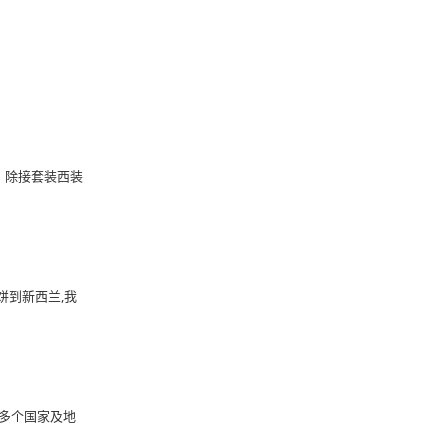
、
。除接套装西装
饼到新西兰,我
0多个国家及地