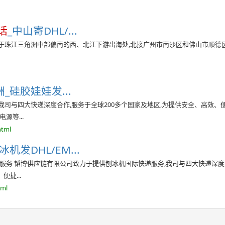
话
_中山寄DHL/...
,位于珠江三角洲中部偏南的西、北江下游出海处,北接广州市南沙区和佛山市顺德
_硅胶娃娃发...
,我司与四大快递深度合作,服务于全球200多个国家及地区,为提供安全、高效、
源等...
html
发DHL/EM...
外服务 韬博供应链有限公司致力于提供刨冰机国际快递服务,我司与四大快递深度
捷...
tml