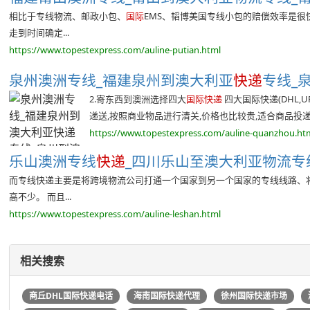
相比于专线物流、邮政小包、
国际
EMS、韬博美国专线小包的赔偿效率是很
走到时间确定...
https://www.topestexpress.com/auline-putian.html
泉州澳洲专线_福建泉州到澳大利亚
快递
专线_泉
2.寄东西到澳洲选择四大
国际快递
四大国际快递(DHL,U
递送,按照商业物品进行清关,价格也比较贵,适合商品投递。
https://www.topestexpress.com/auline-quanzhou.ht
乐山澳洲专线
快递
_四川乐山至澳大利亚物流专线
而专线快递主要是将跨境物流公司打通一个国家到另一个国家的专线线路、
高不少。 而且...
https://www.topestexpress.com/auline-leshan.html
相关搜索
商丘DHL国际快递电话
海南国际快递代理
徐州国际快递市场