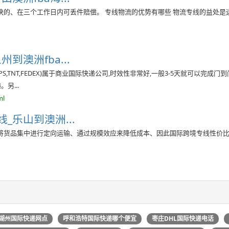
快的、在三个工作日内可丢件赔偿。 专线物流的优势有哪些 物流专线的益处是
州到澳洲fba...
PS,TNT,FEDEX)属于商业国际快递公司,时效性非常好,一般3-5天就可以完成门到
另...
ml
_乐山到澳洲...
将货品集中进行定向运输、通过规模效应来降低成本、因此国际跨境专线性价
湖州国际快递网点
呼和浩特国际快递哪个便宜
枣庄DHL国际快递电话