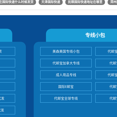
庄国际快递什么时候发货
天津国际快递
抚顺国际快递地址在哪里
郑州
专线小包
货
美森美国专线小包
代邮
代邮宝加拿大专线
代邮
成人用品专线
代邮
国际E邮宝
代邮
代发
代邮宝全球专线
代邮
代发