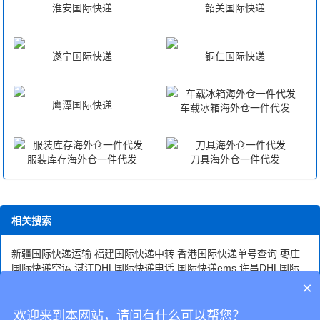
淮安国际快递
韶关国际快递
遂宁国际快递
铜仁国际快递
鹰潭国际快递
车载冰箱海外仓一件代发
服装库存海外仓一件代发
刀具海外仓一件代发
相关搜索
新疆国际快递运输
福建国际快递中转
香港国际快递单号查询
枣庄
国际快递空运
湛江DHL国际快递电话
国际快递ems
许昌DHL国际
快递
重庆国际快递处理中心
上海国际快递物流
内蒙古国际快递不
×
收
香港国际快递资讯
廊坊国际快递代理
青岛国际快递代理公司
昆
明国际快递公司
北京国际快递有哪些
欢迎来到本网站，请问有什么可以帮您？