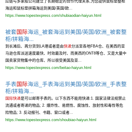
应链与多家船公司建立了长期稳定的合作代理关系,为您提供鼠标垫整柜
海运和鼠标垫拼箱海运到美国/英国/欧...
https://www.topestexpress.com/shubiaodian-haiyun.html
被套
国际
海运_被套海运到美国/英国/欧洲_被套整
柜/拼箱海...
到长滩后、再分货到LA港或者是由
快递
分派至各地FBA仓、在美西的亚
马逊仓库派送速度最快、时效最及时、而美西的ONT8等仓、又是大量中
国卖家货物集中的仓库、所以很受美国及亚...
https://www.topestexpress.com/beitao-haiyun.html
手表
国际
海运_手表海运到美国/英国/欧洲_手表整
柜/拼箱海...
国际快递
是可以邮寄手表的。以下东西不能用快递:1. 国家法律法规禁止
流通或者寄递的物品; 2. 爆炸性、易燃性、腐蚀性、放射性和毒性等危
险物品; 3. 反动报刊、书籍、窗口或者...
https://www.topestexpress.com/shoubiao-haiyun.html