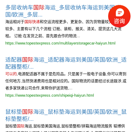
多层收纳车
国际
海运_多层收纳车海运到美国/英
国/欧洲_多层...
海运相对于
国际快递
和空运流程更多、更复杂、因为货物量较大、品类
较多、主要有以下几个流程:订舱、装柜、报关、清关、提货这几大流
程。 订舱:在发货之前、首先跟合作的物流...
https://www.topestexpress.com/multilayerstoragecar-haiyun.html
适配器
国际
海运_适配器海运到美国/英国/欧洲_适
配器整柜/...
可以的
,电源配适器不属于是危险品。只是属于一般电子设备,你可以寄到
任何地方,当然快递费用也是相对应的。国际物流的话要经过长途跋涉,或
者多家快递公司合作,来帮你护送货物,...
https://www.topestexpress.com/shipeiqi-haiyun.html
鼠标垫
国际
海运_鼠标垫海运到美国/英国/欧洲_鼠
标垫整柜/...
鼠标垫
国际
海运,鼠标垫美国海运,鼠标垫整柜/拼箱海运物流服务 韬博供