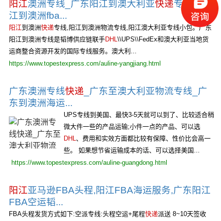
阳江
澳洲专线_广东阳江到澳大利亚
快递
专线_阳
江到澳洲fba...
阳江
到澳洲
快递
专线,阳江到澳洲物流专线,阳江澳大利亚专线小包。广东
阳江到澳洲专线是韬博供应链联手
DHL
\\UPS\\FedEx和澳大利亚当地货
运商整合资源开发的国际专线服务。澳大利...
https://www.topestexpress.com/auline-yangjiang.html
广东澳洲专线
快递
_广东至澳大利亚物流专线_广
东到澳洲海运...
UPS专线到美国、最快3-5天就可以到了、比较适合稍
微大件一些的产品运输;小件一点的产品、可以选
DHL
、费用和实效方面都比较有保障、性价比会高一
些。 如果想节省运输成本的话、可以选择美国...
https://www.topestexpress.com/auline-guangdong.html
阳江
亚马逊FBA头程,阳江FBA海运服务,广东阳江
FBA空运韬...
FBA头程发货方式如下:空派专线:头程空运+尾程
快递
派送 8~10天签收