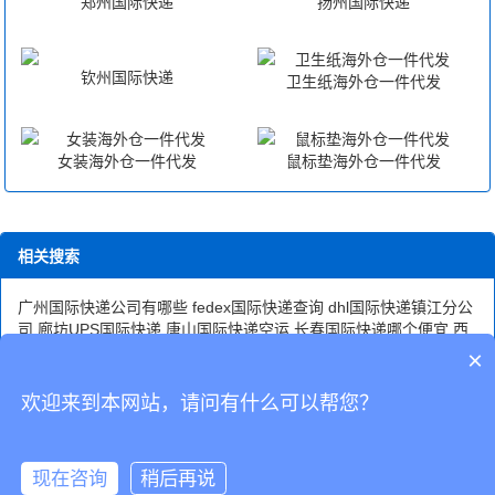
郑州国际快递
扬州国际快递
钦州国际快递
卫生纸海外仓一件代发
女装海外仓一件代发
鼠标垫海外仓一件代发
相关搜索
广州国际快递公司有哪些
fedex国际快递查询
dhl国际快递镇江分公
司
廊坊UPS国际快递
唐山国际快递空运
长春国际快递哪个便宜
西
宁国际快递电话
圆通国际快递
龙岩国际快递哪家好
山西国际快递
×
电话
重庆国际快递公司有哪些走海运的
六盘水DHL国际快递
无锡
国际快递包裹
联邦国际快递
贵阳UPS国际快递
欢迎来到本网站，请问有什么可以帮您？
CopyRight © 深圳市韬博供应链有限公司
现在咨询
稍后再说