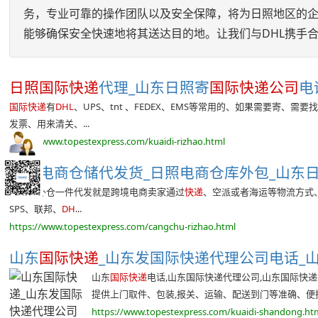
务，专业可靠的操作团队以及安全保障，将为日照地区的企
能够确保安全快速地将其送达目的地。让我们与DHL携手
日照国际快递
代理_山东日照寄
国际快递公司
电
国际快递
有
DHL
、UPS、tnt 、FEDEX、EMS等常用的、如果需要寄
发票、用来清关、...
https://www.topestexpress.com/kuaidi-rizhao.html
日照
电商仓储代发货_日照电商仓库外包_山东日照
美国海外仓一件代发就是跨境电商卖家通过
快递
、空派或者海运等物流方式
SPS、联邦、
DH
...
https://www.topestexpress.com/cangchu-rizhao.html
山东
国际快递
_山东发国际快递代理公司电话_
山东
国际快递
电话,山东国际快递代理公司,山东国际快
提供上门取件、包装,报关、运输、配送到门等准确、便捷的
https://www.topestexpress.com/kuaidi-shandong.ht