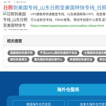
日照
到美国专线_山东日照至美国特快专线_日照到
UPS跟联邦快递都是专线、以及美国邮政USPS、但是像T
可以走航空专线、FBA头程等。 物流专线是什么意思,
https://www.topestexpress.com/usaline-rizhao.html
相关搜索
福建国际快递中转
平顶山DHL国际快递取件电话
无锡国际快递包
国际快递清关
重庆国际快递处理中心
承德国际快递空运
枣庄
海外仓服务
美国海外仓代发货
加拿大海外仓代发