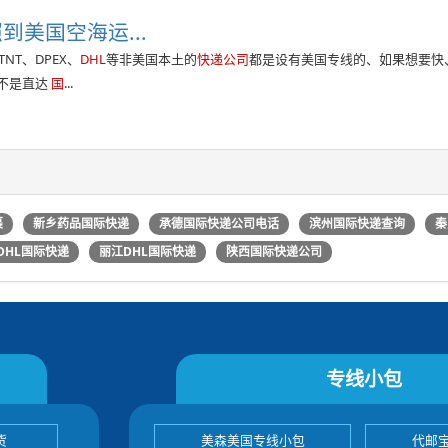
美国空海运...
NT、DPEX、
DHL
等非美国本土的
快递公司
都是设有美国专线的、如果想要快
是不是直达
国
...
裹
新乡药品国际快递
承德国际快递公司电话
滨州国际快递查询
秦
DHL国际快递
丽江DHL国际快递
陕西国际快递公司
专线小包
货
美森美国专线小包
代邮