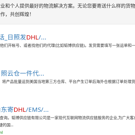
业和个人提供最好的物流解决方案。无论您要寄送什么样的货物
合作，共创辉煌！
话_日照发
DHL
/...
、需要找他们开帐号、或者找他们的代理(比如韬博供应链)。发货需要填写一张运单和
云仓一件代...
、将产品批量运到美国当地第三方仓库、平台产生订单后海外仓根据订单处理货
山东寄
DHL
/EMS/...
递查询。韬博供应链有限公司是一家现代互联网物流供应链服务的企业,为广大客
国...
ml