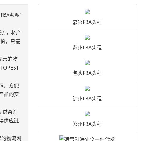
BA海派”
嘉兴FBA头程
服务，将产
烦恼，只需
苏州FBA头程
完善的物
PEST
包头FBA头程
况，方便
产品的安
泸州FBA头程
提供咨询
博供应链
郑州FBA头程
速的物流网