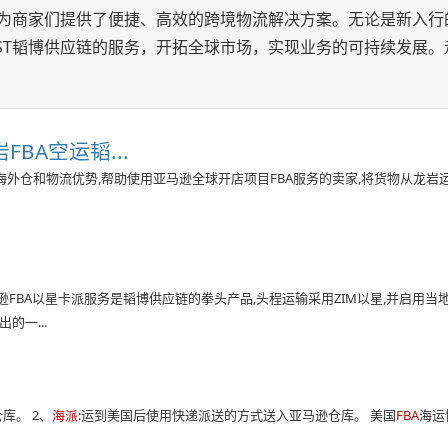
应链为商家们提供了便捷、高效的跨境物流解决方案。无论是新入行
EST韬博供应链的服务，开拓全球市场，实现业务的可持续发展。
BA空运韬...
的海外仓和物流优势,帮助使用亚马逊全球开店项目FBA服务的卖家,将货物从龙岩
逊FBA以星卡派服务是韬博供应链的拳头产品,头程运输采用ZIM以星,并启用当
的一...
库。 2、
海派
:运到美国后使用快递派送的方式送入亚马逊仓库。 美国
FBA
海运