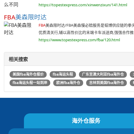
https://topestexpress.com/xinwenzixun/141.html
FBA
美森限时达
FBA
美森限时达/FBA美森慢必赔服务是韬博供应链的拳
优质清关行,辅以高性价比的末端卡车派送商,强强合作推出
https://www.topestexpress.com/fba/120.html
相关搜索
美国fba海外仓报价
fba海运头程
广东至澳大利亚fba海外仓
fba海运头程一站到岸
欧洲fba海外仓
吉林到美国fba海外仓
海外仓服务