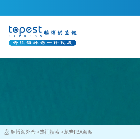
韬博海外仓
热门搜索
龙岩FBA海派