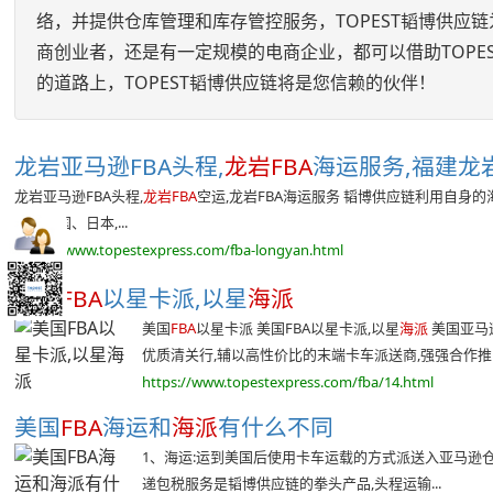
络，并提供仓库管理和库存管控服务，TOPEST韬博供
商创业者，还是有一定规模的电商企业，都可以借助TOP
的道路上，TOPEST韬博供应链将是您信赖的伙伴！
龙岩亚马逊FBA头程,
龙岩FBA
海运服务,福建龙岩F
龙岩亚马逊FBA头程,
龙岩FBA
空运,龙岩FBA海运服务 韬博供应链利用自身
国、英国、日本,...
https://www.topestexpress.com/fba-longyan.html
美国
FBA
以星卡派,以星
海派
美国
FBA
以星卡派 美国FBA以星卡派,以星
海派
美国亚马
优质清关行,辅以高性价比的末端卡车派送商,强强合作推出
https://www.topestexpress.com/fba/14.html
美国
FBA
海运和
海派
有什么不同
1、海运:运到美国后使用卡车运载的方式派送入亚马逊仓
递包税服务是韬博供应链的拳头产品,头程运输...