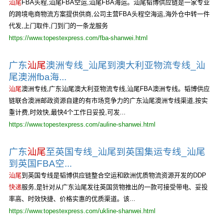
汕尾
FBA头程,汕尾FBA空运,汕尾FBA海运。汕尾韬博供应链是一家专业
的跨境电商物流方案提供供商,公司主营FBA头程空海运,海外仓中转一件
代发,上门取件,门到门的一条龙服务
https://www.topestexpress.com/fba-shanwei.html
广东
汕尾
澳洲专线_汕尾到澳大利亚物流专线_汕
尾澳洲fba海...
汕尾
澳洲专线,广东汕尾澳大利亚物流专线,汕尾FBA澳洲专线。韬博供应
链联合澳洲邮政资源自建的有市场竞争力的广东汕尾澳洲专线渠道,按实
重计费,时效快,最快4个工作日妥投,可发...
https://www.topestexpress.com/auline-shanwei.html
广东
汕尾
至英国专线_汕尾到英国集运专线_汕尾
到英国FBA空...
汕尾
到英国专线是韬博供应链整合空运和欧洲优质物流资源开发的DDP
快递
服务,是针对从广东汕尾发往英国货物推出的一款可接受带电、妥投
率高、时效快捷、价格实惠的优质渠道。该...
https://www.topestexpress.com/ukline-shanwei.html