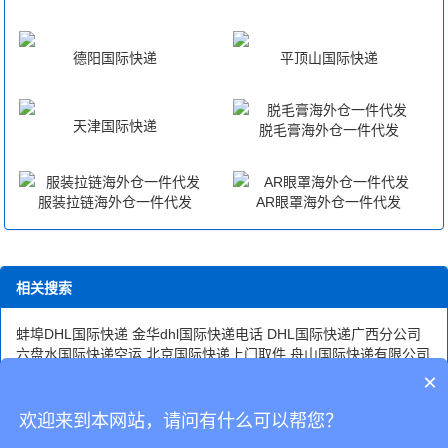
德阳国际快递
平顶山国际快递
天津国际快递
脱毛膏海外仓一件代发
服装拉链海外仓一件代发
AR眼罩海外仓一件代发
相关搜索
蚌埠DHL国际快递
金华dhl国际快递电话
DHL国际快递广西分公司
六盘水国际快递空运
北京国际快递上门取件
舟山国际快递有限公司
昆明国际快递哪家快
郑州国际快递代理
湖北国际快递物流有哪些
×
三亚国际快递公司
郑州国际快递公司哪家好
舟山DHL国际快递
湖
州国际快递网点
合肥国际快递公司dhl
广州国际快递
欢迎来到本网站，请问有什么可以帮您？