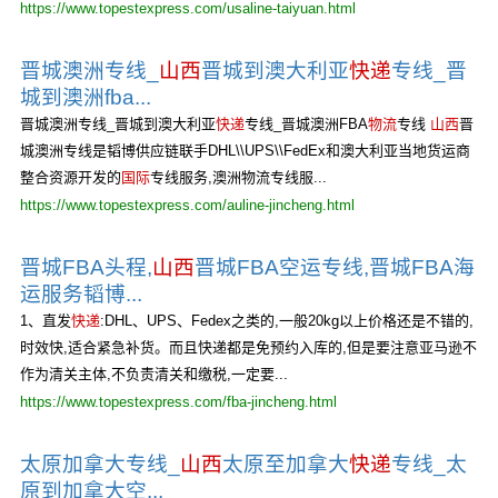
https://www.topestexpress.com/usaline-taiyuan.html
晋城澳洲专线_
山西
晋城到澳大利亚
快递
专线_晋
城到澳洲fba...
晋城澳洲专线_晋城到澳大利亚
快递
专线_晋城澳洲FBA
物流
专线
山西
晋
城澳洲专线是韬博供应链联手DHL\\UPS\\FedEx和澳大利亚当地货运商
整合资源开发的
国际
专线服务,澳洲物流专线服...
https://www.topestexpress.com/auline-jincheng.html
晋城FBA头程,
山西
晋城FBA空运专线,晋城FBA海
运服务韬博...
1、直发
快递
:DHL、UPS、Fedex之类的,一般20kg以上价格还是不错的,
时效快,适合紧急补货。而且快递都是免预约入库的,但是要注意亚马逊不
作为清关主体,不负责清关和缴税,一定要...
https://www.topestexpress.com/fba-jincheng.html
太原加拿大专线_
山西
太原至加拿大
快递
专线_太
原到加拿大空...