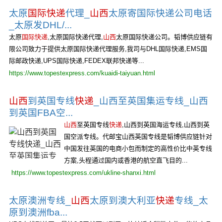
太原
国际快递
代理_
山西
太原寄国际快递公司电话
_太原发DHL/...
太原
国际快递
,太原国际快递代理,
山西
太原国际快递公司。韬博供应链有
限公司致力于提供太原国际快递代理服务,我司与DHL国际快递,EMS国
际邮政快递,UPS国际快递,FEDEX联邦快递等...
https://www.topestexpress.com/kuaidi-taiyuan.html
山西
到英国专线
快递
_山西至英国集运专线_山西
到英国FBA空...
山西
至英国专线
快递
,山西到英国海运专线,山西到英
国空派专线。代邮宝山西英国专线是韬博供应链针对
中国发往英国的电商小包而制定的高性价比中英专线
方案,头程通过国内或香港的航空直飞目的...
https://www.topestexpress.com/ukline-shanxi.html
太原澳洲专线_
山西
太原到澳大利亚
快递
专线_太
原到澳洲fba...