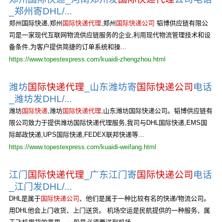
_郑州寄DHL/...
郑州国际快递,郑州
国际快递代理
,郑州
国际快递公司
韬博供应链有限公
司是一家现代互联网物流供应链服务的企业,利用现代物流管理技术和设
备条件,为客户提供简捷的订单系统和操...
https://www.topestexpress.com/kuaidi-zhengzhou.html
潍坊
国际快递代理
_山东潍坊寄
国际快递公司
电话
_潍坊发DHL/...
潍坊
国际快递
,潍坊
国际快递代理
,山东潍坊国际快递公司。韬博供应链有
限公司致力于提供潍坊国际快递代理服务,我司与DHL国际快递,EMS国
际邮政快递,UPS国际快递,FEDEX联邦快递等...
https://www.topestexpress.com/kuaidi-weifang.html
江门
国际快递代理
_广东江门寄
国际快递公司
电话
_江门发DHL/...
DHL是属于
国际快递公司
、他们是属于一种比较有名的快递/物流公司。
用DHL他会上门收货、上门送货。 机场空运是民航提供的一种服务、属