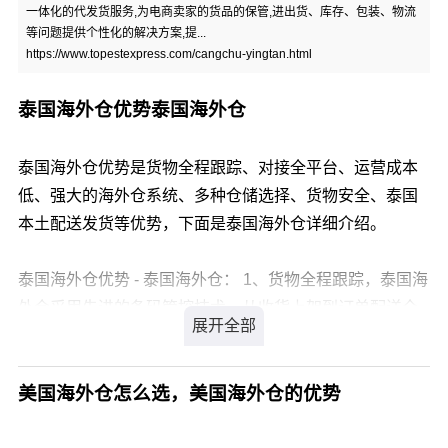
一体化的代发货服务,为电商卖家的货品的保管,进出货、库存、包装、物流
等问题提供个性化的解决方案,提...
https://www.topestexpress.com/cangchu-yingtan.html
泰国海外仓优势泰国海外仓
泰国海外仓优势是货物全程跟踪、对接全平台、运营成本
低、强大的海外仓系统、多种仓储选择、货物安全、泰国
本土配送发货等优势，下面是泰国海外仓详细介绍。
泰国海外仓优势 - 泰国海外仓： 1、货物全程跟踪，泰国海
外仓采用先进的条码管控技术，从收货上架到订单配送全
程追踪。
2、对接全平台，泰国海外仓无缝对接eBay、速卖通、亚
马逊等跨境电商平台，从自动下单到订单配送一站式物流
美国海外仓怎么选，美国海外仓的优势
服务，无需为仓储管理费心费力。
3、运营成本低，泰国海外仓可以为卖家节省不少仓储资源