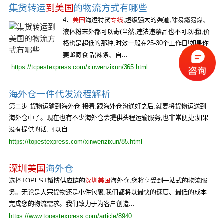
集货转运
到美国
的物流方式有哪些
4、
美国
海运特货
专线
,超级强大的渠道,除易燃易爆、
液体粉末外都可以寄(当然,违法违禁品也不可以哦),价
格也是超低的那种,时效一般在25-30个工作日!如果你
要邮寄食品(辣条、自...
https://topestexpress.com/xinwenzixun/365.html
海外仓一件代发流程解析
第二步:货物运输到海外仓 接着,跟海外仓沟通好之后,就要将货物运送到
海外仓中了。现在也有不少海外仓会提供头程运输服务,也非常便捷;如果
没有提供的话,可以自...
https://topestexpress.com/xinwenzixun/85.html
深圳美国
海外仓
选择TOPEST韬博供应链的
深圳美国
海外仓,您将享受到一站式的物流服
务。无论是大宗货物还是小件包裹,我们都将以最快的速度、最低的成本
完成您的物流需求。我们致力于为客户创造...
https://www.topestexpress.com/article/8940