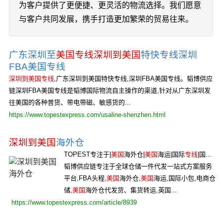
为客户提供了更便捷、更灵活的物流选择。我们愿意
与客户共同发展，携手打造更加繁荣的贸易往来。
广东深圳至
美国专线
深圳到美国
特快专线深圳
FBA美国专线
深圳到美国专线
,广东深圳到美国特快专线,深圳FBA美国专线。韬博供应
链深圳FBA美国专线是韬博国际物流自主操作的渠道,针对从广东深圳发
往美国的各种普货、带电带磁、敏感货的...
https://www.topestexpress.com/usaline-shenzhen.html
深圳到美国
海外仓
TOPEST专注于|
美国
海外仓|
美国
海运|国际
专线
|国...
韬博供应链专注于全球仓储一件代发一站式方案服务
平台,FBA头程,
美国
海外仓,
美国
海运,国际小包,电商仓
储,
美国
海外仓代发货、集货转运,英国...
https://www.topestexpress.com/article/8939