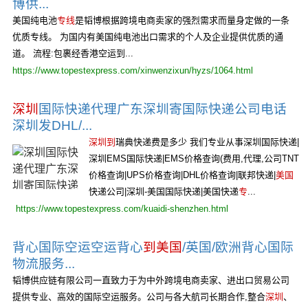
博供...
美国纯电池
专线
是韬博根据跨境电商卖家的强烈需求而量身定做的一条
优质专线。 为国内有美国纯电池出口需求的个人及企业提供优质的通
道。 流程:包裹经香港空运到...
https://www.topestexpress.com/xinwenzixun/hyzs/1064.html
深圳
国际快递代理广东深圳寄国际快递公司电话
深圳发DHL/...
深圳到
瑞典快递费是多少 我们专业从事深圳国际快递|
深圳EMS国际快递|EMS价格查询(费用,代理,公司TNT
价格查询|UPS价格查询|DHL价格查询|联邦快递|
美国
快递公司|深圳-美国国际快递|美国快递
专
...
https://www.topestexpress.com/kuaidi-shenzhen.html
背心国际空运空运背心
到美国
/英国/欧洲背心国际
物流服务...
韬博供应链有限公司一直致力于为中外跨境电商卖家、进出口贸易公司
提供专业、高效的国际空运服务。公司与各大航司长期合作,整合
深圳
、