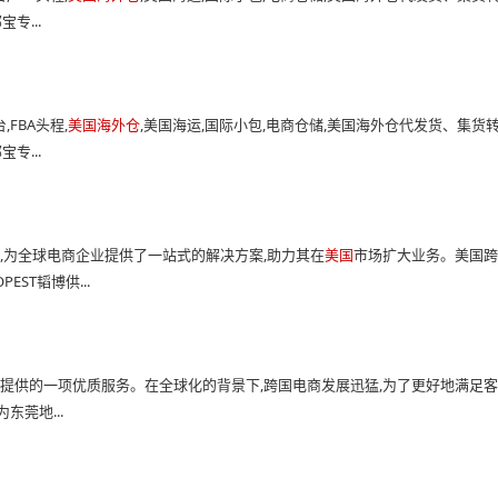
专...
FBA头程,
美国海外仓
,美国海运,国际小包,电商仓储,美国海外仓代发货、集货
专...
业,为全球电商企业提供了一站式的解决方案,助力其在
美国
市场扩大业务。美国
EST韬博供...
公司提供的一项优质服务。在全球化的背景下,跨国电商发展迅猛,为了更好地满足
莞地...