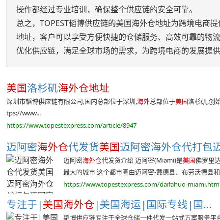
操作都经过专业培训，确保整个供应链的安全可靠。
总之，TOPEST韬博供应链的美国海外仓地址为跨境电商
地址，客户可以享受方便快捷的仓储服务、高效可靠的物流
优化供应链，满足全球市场的需求，为跨境电商的发展提
美国
洛杉矶
海外仓地址
深圳市韬博供应链有限公司,国内总部位于深圳,
海外
总部位于
美国
洛杉矶,创
tps://www...
https://www.topestexpress.com/article/8947
迈阿密
海外仓
代发货
美国
迈阿密海外仓代打包迈阿
迈阿密
海外仓
代发货介绍 迈阿密(Miami)是
美国
佛罗里
最大的城市,这个都市圈由迈阿密-戴德县、布劳沃德县和棕
https://www.topestexpress.com/daifahuo-miami.htm
专注于|
美国海外仓
|美国海运|国际专线|国...
韬博供应链专注于全球仓储一件代发一站式方案服务平台,