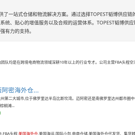
提供了一站式仓储和物流解决方案。通过选择TOPEST韬博供应链
系统、贴心的增值服务以及合规的运营体系。TOPEST韬博供应
供强有力的支持。
始团队均是在跨境电商物流领域深耕10年以上的行业专才。公司主营FBA头程空
密海外仓...
达州第二大城市,位于佛罗里达半岛比斯坎湾。迈阿密还是南佛罗里达州都市圈中
榈滩...
l
FBA头程,
美国海外仓
,美国海运,国际小包,电商仓储,美国海外仓代发货、集货