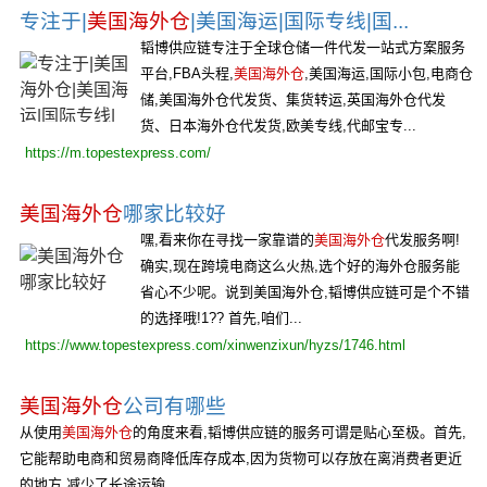
专注于|
美国海外仓
|美国海运|国际专线|国...
韬博供应链专注于全球仓储一件代发一站式方案服务
平台,FBA头程,
美国海外仓
,美国海运,国际小包,电商仓
储,美国海外仓代发货、集货转运,英国海外仓代发
货、日本海外仓代发货,欧美专线,代邮宝专...
https://m.topestexpress.com/
美国海外仓
哪家比较好
嘿,看来你在寻找一家靠谱的
美国海外仓
代发服务啊!
确实,现在跨境电商这么火热,选个好的海外仓服务能
省心不少呢。说到美国海外仓,韬博供应链可是个不错
的选择哦!1?? 首先,咱们...
https://www.topestexpress.com/xinwenzixun/hyzs/1746.html
美国海外仓
公司有哪些
从使用
美国海外仓
的角度来看,韬博供应链的服务可谓是贴心至极。首先,
它能帮助电商和贸易商降低库存成本,因为货物可以存放在离消费者更近
的地方,减少了长途运输...