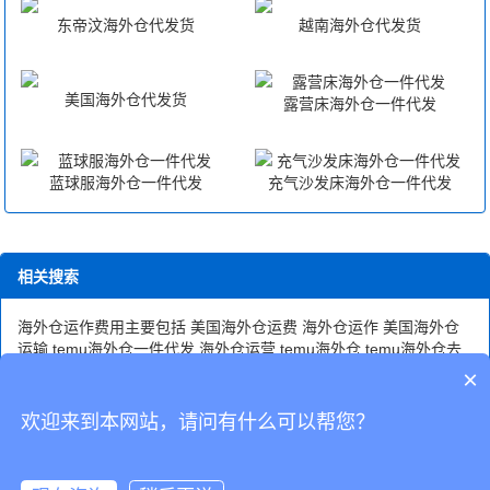
东帝汶海外仓代发货
越南海外仓代发货
美国海外仓代发货
露营床海外仓一件代发
蓝球服海外仓一件代发
充气沙发床海外仓一件代发
相关搜索
海外仓运作费用主要包括
美国海外仓运费
海外仓运作
美国海外仓
运输
temu海外仓一件代发
海外仓运营
temu海外仓
temu海外仓去
哪里拿货的
temu海外仓地址
temu海外仓在哪里
美国海外仓运转流
×
程
temu海外仓代发
美国海外仓运营成本
美国自营海外仓运费
海外
仓运费
欢迎来到本网站，请问有什么可以帮您？
CopyRight © 深圳市韬博供应链有限公司