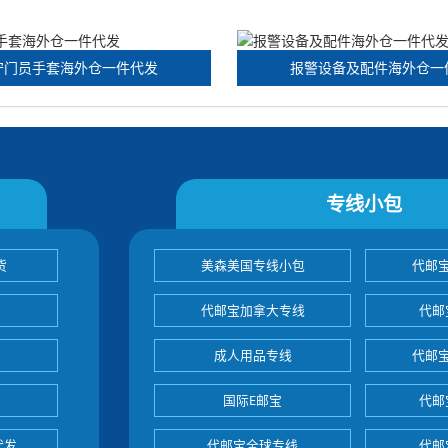
守门员手套海外仓一件代发
报警设备及配件海外仓一
专线小包
货
美森美国专线小包
代邮
代邮宝加拿大专线
代邮
成人用品专线
代邮
国际E邮宝
代邮
代发
代邮宝全球专线
代邮