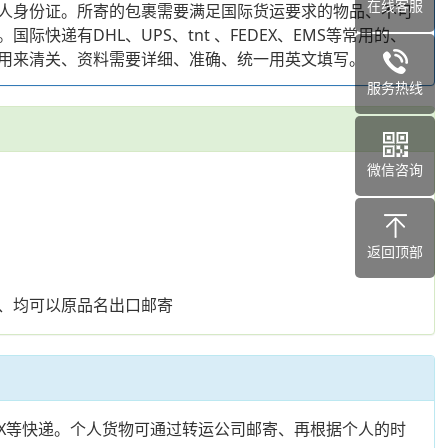
在线客服
人身份证。所寄的包裹需要满足国际货运要求的物品、不可
有DHL、UPS、tnt 、FEDEX、EMS等常用的、
用来清关、资料需要详细、准确、统一用英文填写。
服务热线
微信咨询
返回顶部
、均可以原品名出口邮寄
AMEX等快递。个人货物可通过转运公司邮寄、再根据个人的时