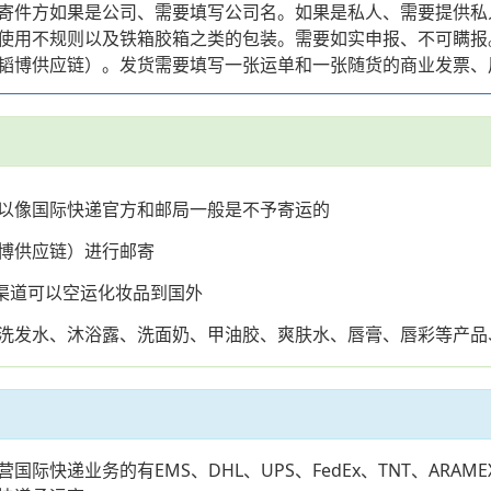
寄件方如果是公司、需要填写公司名。如果是私人、需要提供私
不规则以及铁箱胶箱之类的包装。需要如实申报、不可瞒报。国际快递
韬博供应链）。发货需要填写一张运单和一张随货的商业发票、
以像国际快递官方和邮局一般是不予寄运的
博供应链）进行邮寄
x渠道可以空运化妆品到国外
洗发水、沐浴露、洗面奶、甲油胶、爽肤水、唇膏、唇彩等产品
际快递业务的有EMS、DHL、UPS、FedEx、TNT、AR