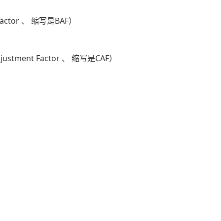
 Factor 、 缩写是BAF）
justment Factor 、 缩写是CAF）