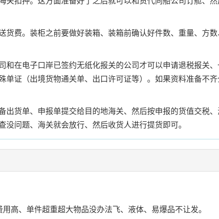
海关扣押。这方面准备好了之后就可以和货代向船公司订舱、然
送货费。装柜之前要做好装箱、装箱前确认好件数、重量、方数
司和在电子口岸已签约无纸化报关的公司才可以申请退税报关、
殊单证（出境货物通关单、出口许可证等）。如果资料准备不齐
备出货单、申报单提交给目的地海关、然后按申报的货值交税、
查没问题、海关就会放行、然后收货人进行提货即可。
：费用高、单件超重超大物品没办法飞、液体、易爆品不让发。