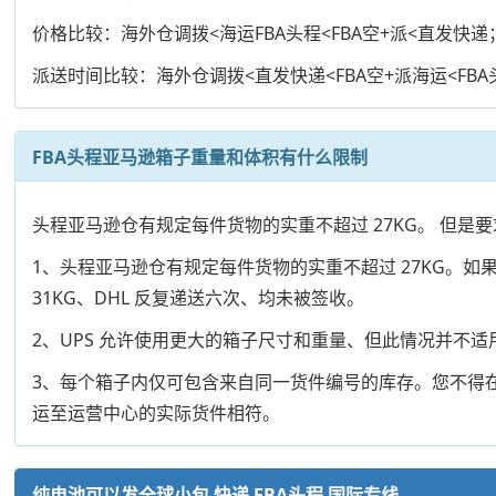
价格比较：海外仓调拨<海运FBA头程<FBA空+派<直发快递
派送时间比较：海外仓调拨<直发快递<FBA空+派海运<FBA
FBA头程亚马逊箱子重量和体积有什么限制
头程亚马逊仓有规定每件货物的实重不超过 27KG。 但是要求长
1、头程亚马逊仓有规定每件货物的实重不超过 27KG。如
31KG、DHL 反复递送六次、均未被签收。
2、UPS 允许使用更大的箱子尺寸和重量、但此情况并不
3、每个箱子内仅可包含来自同一货件编号的库存。您不得
运至运营中心的实际货件相符。
纯电池可以发全球小包 快递 FBA头程 国际专线