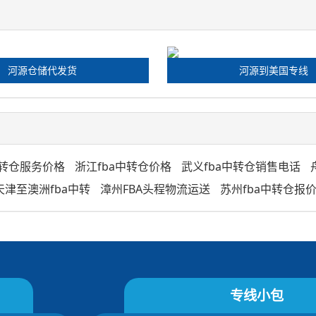
河源仓储代发货
河源到美国专线
中转仓服务价格
浙江fba中转仓价格
武义fba中转仓销售电话
天津至澳洲fba中转
漳州FBA头程物流运送
苏州fba中转仓报
专线小包