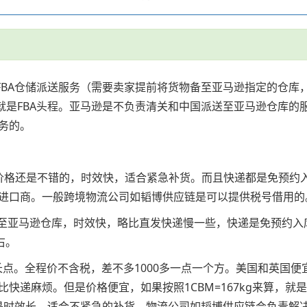
。FBA仓储派送服务（需要卖家提前将货物备至亚马逊指定的仓
就是FBA头程。亚马逊是不负责清关和中国派送至亚马逊仓库的
务的。
kg以上价格还是不错的，时效快，适合紧急补货。而且快递都是免
进口商。一般跨境物流公司如韬博供应链是可以提供税号借用的
送至亚马逊仓库，时效快，略比直发快递慢一些，快递是免预约
右。
微长点。全程价不含税，差不多1000多一点一个方。美国和英国
麻烦。但是价格便宜，如果按照1CBM=167kg来算，就是几块
，但是时效长，适合不紧急的补货。物流公司如韬博供应链会负责解