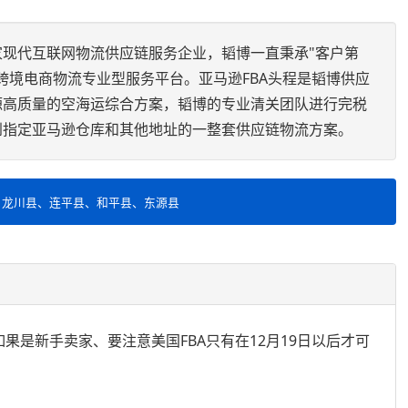
家现代互联网物流供应链服务企业，韬博一直秉承"客户第
跨境电商物流专业型服务平台。亚马逊FBA头程是韬博供应
源高质量的空海运综合方案，韬博的专业清关团队进行完税
到指定亚马逊仓库和其他地址的一整套供应链物流方案。
、龙川县、连平县、和平县、东源县
如果是新手卖家、要注意美国FBA只有在12月19日以后才可