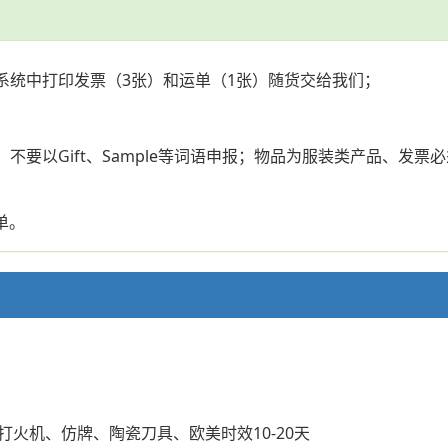
系统中打印发票（3张）和运单（1张）随货交给我们；
；
不要以Gift、Sample等词语申报；物品为服装类产品、发
单。
）、电子打火机、仿牌、陶瓷刀具、欧美时效10-20天