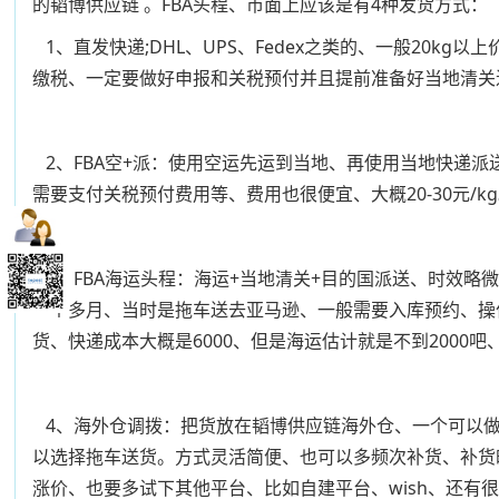
的韬博供应链 。FBA头程、市面上应该是有4种发货方式：
1、直发快递;DHL、UPS、Fedex之类的、一般20
缴税、一定要做好申报和关税预付并且提前准备好当地清关
2、FBA空+派：使用空运先运到当地、再使用当地快递
需要支付关税预付费用等、费用也很便宜、大概20-30元/k
3、FBA海运头程：海运+当地清关+目的国派送、时效略
一个多月、当时是拖车送去亚马逊、一般需要入库预约、操作比快
货、快递成本大概是6000、但是海运估计就是不到2000
4、海外仓调拨：把货放在韬博供应链海外仓、一个可以做
以选择拖车送货。方式灵活简便、也可以多频次补货、补货
涨价、也要多试下其他平台、比如自建平台、wish、还有很多