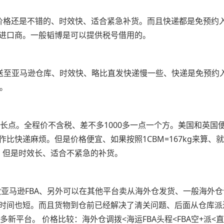
kg以上价格还是不错的、时效快、适合紧急补货。而且快递都是免
进口商。一般韬博是可以提供税号借用的。
派送至亚马逊仓库、时效快、略比直发快递慢一些、快递是免预约
g。
微长点。全程价不含税、差不多1000多一点一个方。美国和英
递麻烦。但是价格便宜、如果按照1CBM=167kg来算、就是几
吧、但是时效长、适合不紧急的补货。
亚马逊FBA、另外可以在其他平台卖从海外仓发货、一般海外
时间也短。而且货物到仓前已经解决了清关问题、后面从仓库派送
新平台。 价格比较：海外仓调拨<海运FBA头程<FBA空+派<直