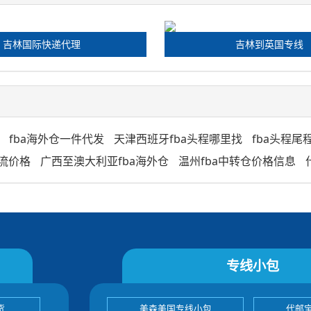
吉林国际快递代理
吉林到英国专线
fba海外仓一件代发
天津西班牙fba头程哪里找
fba头程尾
物流价格
广西至澳大利亚fba海外仓
温州fba中转仓价格信息
专线小包
货
美森美国专线小包
代邮