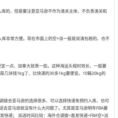
预约入库的、但是要注意亚马逊不作为清关主体、不负责清关和
入库非常方便。现在市面上的空+派一般是双清包税的、也不
国便宜一点、加拿大就贵一些。这种海运头程时效长、一般要
块钱1kg了、比快递的30多1kg要便宜。10箱20kg的
仓调拨去亚马逊的选择很多、可以选择快递免预约入库、也可
去亚马逊就没有什么大问题了。尤其是亚马逊明年FBA要
发快递； 派送时间比较：海外仓调拨<直发快递<FBA空+派