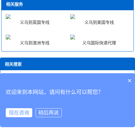
相关服务
义乌到英国专线
义乌到美国专线
义乌到澳洲专线
义乌国际快递代理
相关搜索
美国fba海外仓哪个好
辽宁到澳洲fba中转
中山国际快递FBA取件电
×
话
欧洲fba海外仓
北京到fba海运头程
fba中转优势
海外仓一件代发
fba
fba美国海外仓有哪些
漳州FBA头程物流价格
fba退回海外仓
欢迎来到本网站，请问有什么可以帮您？
CopyRight © 深圳市韬博供应链有限公司
现在咨询
稍后再说
海外仓代发
国际物流
联系我们