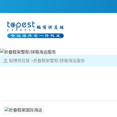
韬博供应链
折叠鞋架整柜/拼箱海运服务