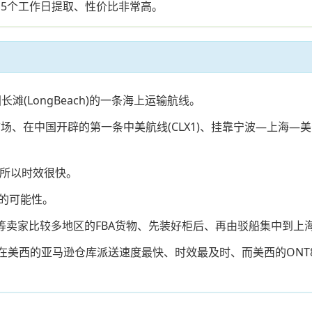
-15个工作日提取、性价比非常高。
(LongBeach)的一条海上运输航线。
场、在中国开辟的第一条中美航线(CLX1)、挂靠宁波—上海—
、所以时效很快。
的可能性。
等卖家比较多地区的FBA货物、先装好柜后、再由驳船集中到上
、在美西的亚马逊仓库派送速度最快、时效最及时、而美西的ON