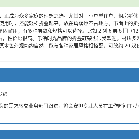
，正成为众多家庭的理想之选。尤其对于小户型住户、租房群体
使用时，还能轻松折叠起来，放在角落也不占地方。市面上的折
，有多种层数和规格可以选择。比如 2 列 6 层 6 门（12 格）
 元左右，性价比很高。乐活时光品牌的折叠鞋架也很受欢迎，材质多为
木色外观简约自然，能与各种家居风格相搭配，可放约 20 双鞋
少钱
已将您的需求转交业务部门跟进，将会安排专业人员在工作时间主