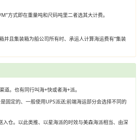
“W/M”方式即在重量吨和尺码吨里二者选其大计费。
箱并且集装箱为船公司所有时、承运人计算海运费有“集装
渠道。也有同行叫海+快或者海+派。
分是固定的、一般使用UPS派送;前端海运部分会选择不同的
S派送入仓。以此类推、以星海派的时效与美森海派相当、由深