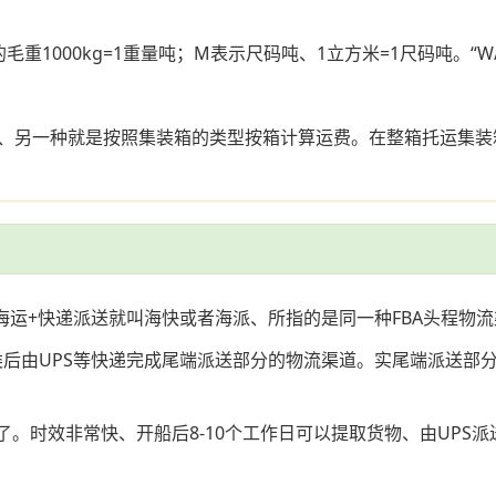
的毛重1000kg=1重量吨；M表示尺码吨、1立方米=1尺码吨。
、另一种就是按照集装箱的类型按箱计算运费。在整箱托运集装
海运+快递派送就叫海快或者海派、所指的是同一种FBA头程物流
分类后由UPS等快递完成尾端派送部分的物流渠道。实尾端派送部
派了。时效非常快、开船后8-10个工作日可以提取货物、由UP