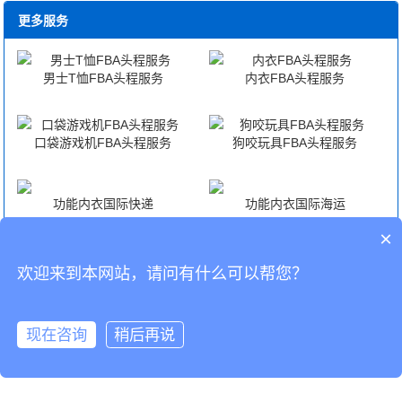
更多服务
男士T恤FBA头程服务
内衣FBA头程服务
口袋游戏机FBA头程服务
狗咬玩具FBA头程服务
功能内衣国际快递
功能内衣国际海运
×
功能内衣国际空运
功能内衣海外仓代发货
欢迎来到本网站，请问有什么可以帮您？
CopyRight © 深圳市韬博供应链有限公司
现在咨询
稍后再说
海外仓代发
国际物流
联系我们