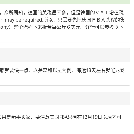
，众所周知，德国的关税虽不多，但是德国的ＶＡＴ增值税
ization may be required.所以，只需要先把德国ＦＢＡ头程的货
g, Saxony）整个流程下来折合每公斤６美元。详情可以参考以下
快船就要快一点、以美森和以星为例、海运13天左右就能达到
如果是新手卖家、要注意美国FBA只有在12月19日以后才可