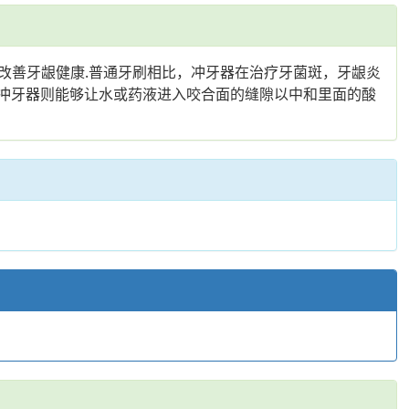
改善牙龈健康.普通牙刷相比，冲牙器在治疗牙菌斑，牙龈炎
而冲牙器则能够让水或药液进入咬合面的缝隙以中和里面的酸