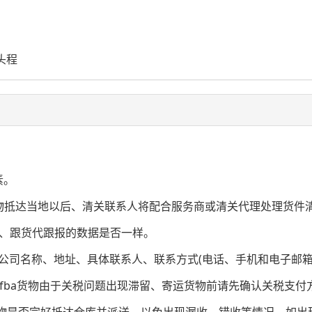
；
头程
。
素。
物抵达当地以后、清关联系人将配合服务商或清关代理处理货件
积、跟货代跟报的数据是否一样。
)的公司名称、地址、具体联系人、联系方式(电话、手机和电子邮箱
马逊fba货物由于关税问题出现滞留、寄运货物前请先确认关税支
货物是否完好抵达仓库并派送、以免出现漏收、错收等情况。如