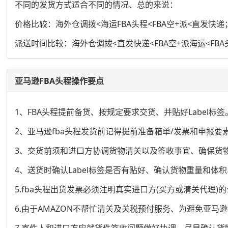
不同的发货方式适合不同的情况、总的来说：
价格比较：海外仓调拨<海运FBA头程<FBA空+派<直发快递
派送时间比较：海外仓调拨<直发快递<FBA空+派海运<FBA
亚马逊FBA头程操作要点
1、FBA头程提前备货、按规定要求交货、并贴好Label标签
2、亚马逊fba头程发货前记得提前准备箱单/发票和申报要
3、交货前须和进口方协调货物清关以及签收事宜、确保货
4、送货时确认Label标签是否有贴好、确认货物重量和体
5.fba头程出货发票必须注明真实进口方(买方或清关代理
6.由于AMAZON不帮忙清关及关税预付服务、为避免亚
7.寄件人和进口方应就货件签收问题做好协调、尽早确认