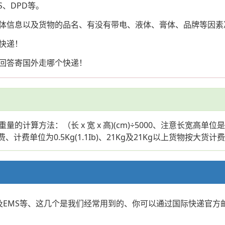
S、DPD等。
体信息以及货物的品名、有没有带电、液体、膏体、品牌等因素
快递！
回答寄国外走哪个快递！
算方法：（长 x 宽 x 高)(cm)÷5000、注意长宽高单位
、计费单位为0.5Kg(1.1Ib)、21Kg及21Kg以上货物按大货计
NT以及EMS等、这几个是我们经常用到的、你可以通过国际快递