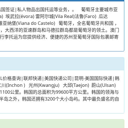
出国签证|私人物品出国托运等业务，。 葡萄牙主要城市亚
a) 埃武拉(évora) 雷阿尔城(Vila Real)法鲁(Faro) 瓜达
bal) 维亚纳堡(Viana do Castelo) 葡萄牙，全名葡萄牙共和国 ，
外，大西洋的亚速群岛和马德拉群岛都是葡萄牙的领土。澳门
业国际行李托运为您提供经济、便捷的苏州至葡萄牙国际包裹邮寄
HL价格查询|联邦快递|美国快递公司|昆明-美国国际快递|韩
n ) 光州(Kwangju) 大邱(Taejon) 蔚山(Ulsan)
00公里。韩国的总面积为99600平方公里。韩国的领海与
岛之外，韩国还拥有3200个大小岛屿。其中最负盛名的自