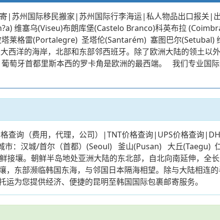
寄|苏州国际移民搬家|苏州国际行李海运|私人物品出口报关|
n?a) 维塞乌(Viseu)布朗库堡(Castelo Branco)科英布拉 (Coimbr
to) 波塔莱格雷(Portalegre) 圣塔伦(Santarém) 塞图巴尔(Setu
是大西洋的海岸，北部和东部邻西班牙。除了欧洲大陆的领土以
萄牙统治。葡萄牙首都里斯本西的罗卡角是欧洲的最西端。 我们专
格查询（费用，代理，公司）|TNT价格查询|UPS价格查询|D
都）(Seoul) 釜山(Pusan) 大丘(Taegu) 仁川(Incho
接壤。朝鲜半岛地处亚洲大陆的东北部，自北向南延伸，全长11
壤，东部濒临韩国东海，与邻国日本隔海相望。除与大陆相连的半
托运为您提供经济、便捷的昆明至韩国国际包裹邮寄服务。