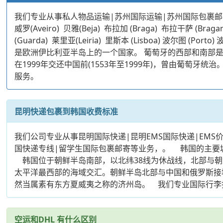
我们专业从事私人物品运输|苏州国际运输|苏州国际包裹邮
威罗(Aveiro) 贝雅(Beja) 布拉加 (Braga) 布拉干萨 (Braga
(Guarda) 莱里亚(Leiria) 里斯本 (Lisboa) 波尔图 (Por
是欧洲伊比利亚半岛上的一个国家。 葡萄牙的西部和南部
在1999年交还中国前(1553年至1999年)，曾由葡
服务。
昆明快递包裹到韩国收费标准
我们公司专业从事昆明国际快递|昆明EMS国际快递|EMS价
国快递专线|留学生国际包裹邮寄等业务，。 韩国的主要城市：汉城/首尔（首
韩国位于朝鲜半岛南部，以北纬38线为休战线，北部与朝鲜
太平洋最西部的海域交汇。朝鲜半岛北部与中国和俄罗斯接
然当属素有东方夏威夷之称的济州岛。 我们专业国际行李
空运和DHL 有什么区别