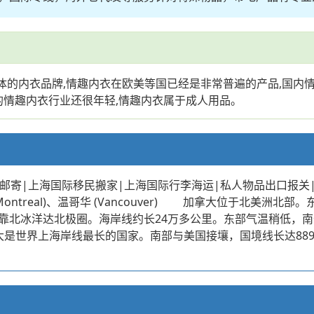
一体的内衣品牌,情趣内衣在欧美等国已经是非常普遍的产品,国内
的情趣内衣行业还很年轻,情趣内衣属于成人用品。
邮寄|上海国际移民搬家|上海国际行李海运|私人物品出口报关
特利尔 (Montreal)、温哥华 (Vancouver) 加拿大位于
靠北冰洋达北极圈。海岸线约长24万多公里。东部气温稍低，
拿大是世界上海岸线最长的国家。南部与美国接壤，国境线长达8