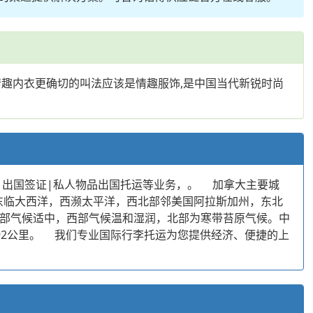
情趣内衣更确切的叫法应该是情趣服饰,是中国当代新锐时尚
|出国签证|私人物品出国托运等业务，。 加拿大主要城
北美洲北部。东临大西洋，西濒太平洋，西北部邻美国阿拉斯加州，东北
南部气候适中，西部气候温和湿润，北部为寒带苔原气候。中
892公里。 我们专业国际行李托运为您提供经济、便捷的上