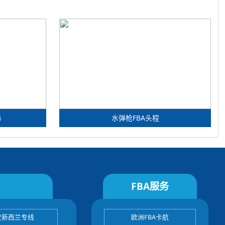
务
水弹枪FBA头程
FBA服务
宝新西兰专线
欧洲FBA卡航