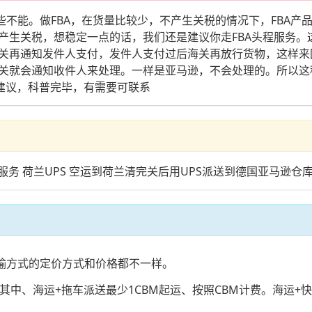
些不能。做FBA，在货量比较少，不产生关税的情况下，FBA
产生关税，想稳定一点的话，我们还是建议你走FBA头程服务。
关再通知发件人支付，发件人支付过后海关再放行货物，这样来
关就会通知收件人来处理。一样是亚马逊，不会处理的。所以这
建议，科普完毕，有需要可联系
服务 荷兰UPS 空运到荷兰清完关后用UPS派送到德国亚马逊仓
运输方式的定价方式和价格都不一样。
中、海运+拖车派送最少1CBM起运、按照CBM计费。海运+快