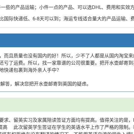
大件一些的产品运输；小件一点的产品、可以选DHL、费用和实
国际快递低、6-8天可以到；海运专线适合量大的产品运输、费
，而且质量也没有国内的好！所以，少不了人都是从国内淘宝来
还亏了运费。所以，找一家靠谱的公司很重要。把开水壶邮寄到
地快递包裹到海外亲人手中？
您解答，解决您把开水壶邮寄到英国的疑虑。
求、留英实习及家属陪读签证方面均有提高。值得关注的是，PS
高 此次留英学生签证在学生的英语水平上作了严格的限制。