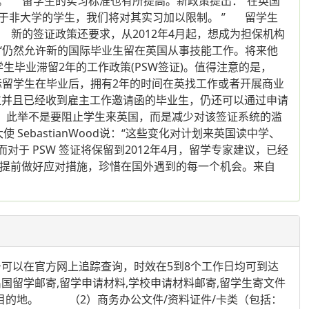
”。 留学生的实习标准也有所提高。新政策提出：“在英国
于非大学的学生，我们将对其实习加以限制。 ” 留学生
新的签证政策还要求，从2012年4月起，想成为担保机构
：“仍然允许新的国际毕业生留在英国从事技能工作。将来他
生毕业滞留2年的工作政策(PSW签证)。值得注意的是，
的国际留学生在毕业后，拥有2年的时间在英找工作或者开展商业
学位并且已经收到雇主工作邀请函的毕业生，仍还可以通过申请
表示，此举不是要阻止学生来英国，而是减少对该签证系统的滥
ebastianWood说：“这些变化对计划来英国读中学、
于 PSW 签证将保留到2012年4月，留学专家建议，已经
，提前做好应对措施，珍惜在国外遇到的每一个机会。来自
可以在官方网上追踪查询，时效在5到8个工作日均可到达
留学邮寄,留学申请材料,学校申请材料邮寄,留学生寄文件
达目的地。 （2）商务办公文件/资料证件/卡类（包括：