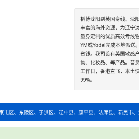
韬博沈阳到英国专线、沈
丰富的海外资源，为辽宁沈
量身定制的优质高效专线物
YM或Yodel完成本地
省钱。我司设有英国敏感
物、化妆品、等产品。普货
工作日，香港直飞，本土快
99%。
家屯区、东陵区、于洪区、辽中县、康平县、法库县、新民市、