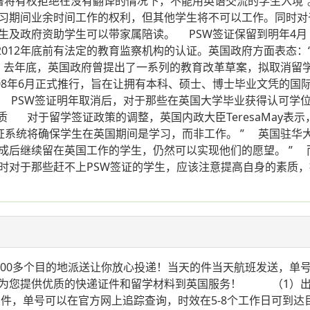
管理署将有权拒绝在没有翻译的情况下，不能用英语交流的学生入境
习期间业余时间工作的权利，但其他学生将不可以工作。同时对
及政府资助学生可以带家属陪读。 PSW签证保留到明年4月 
2012年底前有法定的教育监察机构的认证。英国政府方面表态
” 去年底，英国政府曾提出了一系列的教育改革草案，拟取消留学
府于2008年6月正式推行，旨在让拥有本科、硕士、博士毕业文凭
。 PSW签证明年取消后，对于那些在英国大学毕业获得认可
素质 对于留学签证政策的调整，英国内政大臣TeresaMay
统将确保学生在英国期间是学习，而非工作。 ” 英国驻华大使 S
继续留在英国工作的学生，仍然可以实现他们的愿望。 ” 而对
时对于那些赶不上PSW签证的学生，应该注意提高自身的素质
0多个目的地派送让你放心投递！当天的件当天航班发送，单号
为您提供优质的快递证件和留学材料到英国服务！ （1）出国
发件，单号可以在官方网上追踪查询，时效在5-8个工作日可到