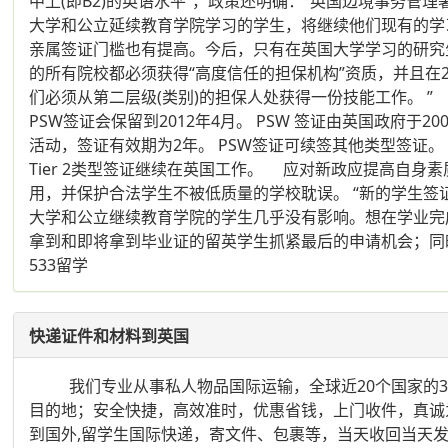
中上(即B2)的英语水平”，政策还明确：“英国边境事务
大学和公立延续教育学院学习的学生，将继续他们现有的学
亲属签证门槛也有提高。今后，只有在英国大学学习的研究生
的所有院校都必须获得“高度信任的担保机构”资质，并且在
们必须从第二层级(类别)的担保人处获得一份技能工作。 
PSW签证会保留到2012年4月。 PSW 签证由英国政
活动，签证有效期为2年。 PSW签证可续签其他类型签证
Tier 2类型签证继续在英国工作。 应对新政应提高自身
用，并保护合法学生不被低质量的学校耽误。 “新的学生签证系
大学和公立继续教育学院的学生几乎没有影响。想在学业完成后
拿到和即将拿到毕业证的留英学生抓紧最后的申请机会；同
533留学
快递证件和材料到英国
我们专业从事私人物品国际运输，全球近20个国家的30
目的地；安全快捷，高效准时，优惠省钱，上门收件，真诚
到国外,留学生国际快递，寄文件、包裹等，当天收回当天