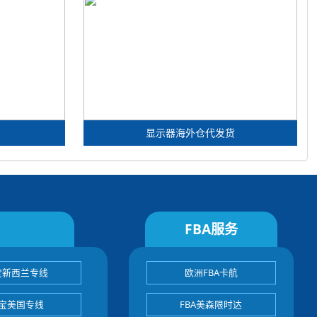
显示器海外仓代发货
FBA服务
宝新西兰专线
欧洲FBA卡航
宝美国专线
FBA美森限时达