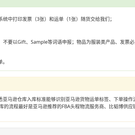
系统中打印发票（3张）和运单（1张）随货交给我们；
；
不要以Gift、Sample等词语申报；物品为服装类产品、发
单。
熟悉亚马逊仓库入库标准能够识别亚马逊货物运单标签、下单操作
库的流程最好是亚马逊推荐的FBA头程物流服务商、比韬博供应