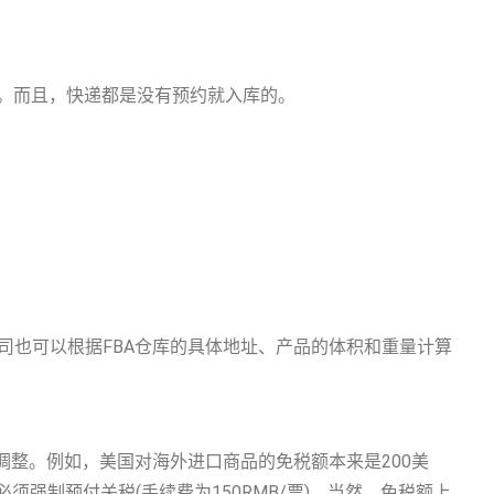
充。而且，快递都是没有预约就入库的。
司也可以根据FBA仓库的具体地址、产品的体积和重量计算
调整。例如，美国对海外进口商品的免税额本来是200美
须强制预付关税(手续费为150RMB/票)。当然，免税额上