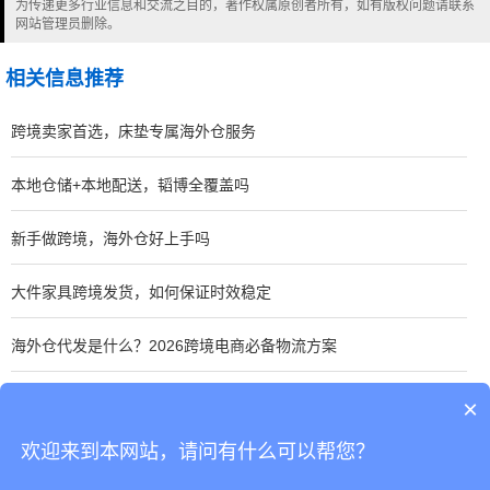
为传递更多行业信息和交流之目的，著作权属原创者所有，如有版权问题请联系
网站管理员删除。
相关信息推荐
跨境卖家首选，床垫专属海外仓服务
本地仓储+本地配送，韬博全覆盖吗
新手做跨境，海外仓好上手吗
大件家具跨境发货，如何保证时效稳定
海外仓代发是什么？2026跨境电商必备物流方案
跨境电商发货慢，怎样才能本地时效
×
欢迎来到本网站，请问有什么可以帮您？
CopyRight © 深圳市韬博供应链有限公司