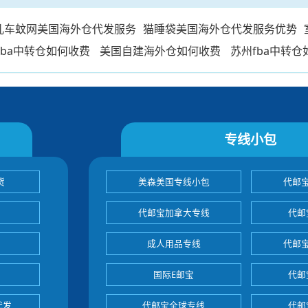
儿车蚊网美国海外仓代发服务
猫睡袋美国海外仓代发服务优势
fba中转仓如何收费
美国自建海外仓如何收费
苏州fba中转
专线小包
货
美森美国专线小包
代邮
代邮宝加拿大专线
代邮
成人用品专线
代邮
国际E邮宝
代邮
代发
代邮宝全球专线
代邮