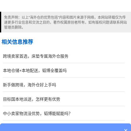
免责声明：以上"海外仓的优势包括"内容和图片来源于网络，本网站转载仅为传
递更多行业信息和交流之目的，著作权属原创者所有，如有版权问题请联系网站
管理员删除。
相关信息推荐
跨境卖家首选，床垫专属海外仓服务
本地仓储+本地配送，韬博全覆盖吗
新手做跨境，海外仓好上手吗
目标国本地派送，怎样更有优势
中小卖家物流没优势，韬博能赋能吗？
鼻子按摩器海外仓代发服务优势
×