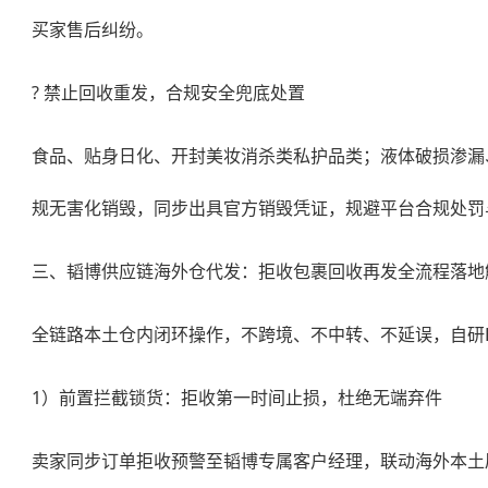
买家售后纠纷。
? 禁止回收重发，合规安全兜底处置
食品、贴身日化、开封美妆消杀类私护品类；液体破损渗漏
规无害化销毁，同步出具官方销毁凭证，规避平台合规处罚
三、韬博供应链
海外仓代发
：拒收包裹回收再发全流程落地
全链路本土仓内闭环操作，不跨境、不中转、不延误，自研
1）前置拦截锁货：拒收第一时间止损，杜绝无端弃件
卖家同步订单拒收预警至韬博专属客户经理，联动海外本土尾