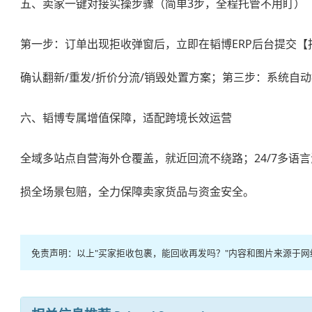
五、卖家一键对接实操步骤（简单3步，全程托管不用盯）
第一步：订单出现拒收弹窗后，立即在韬博ERP后台提交
确认翻新/重发/折价分流/销毁处置方案；第三步：系统
六、韬博专属增值保障，适配跨境长效运营
全域多站点自营海外仓覆盖，就近回流不绕路；24/7多
损全场景包赔，全力保障卖家货品与资金安全。
免责声明：以上"买家拒收包裹，能回收再发吗？"内容和图片来源于