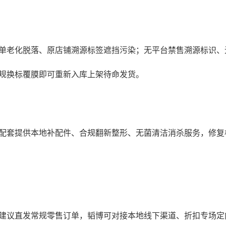
单老化脱落、原店铺溯源标签遮挡污染；无平台禁售溯源标识、
规换标覆膜即可重新入库上架待命发货。
配套提供本地补配件、合规翻新整形、无菌清洁消杀服务，修复
建议直发常规零售订单，韬博可对接本地线下渠道、折扣专场定