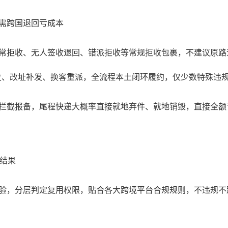
需跨国退回亏成本
常拒收、无人签收退回、错派拒收等常规拒收包裹，不建议原路
发、改址补发、换客重派，全流程本土闭环履约，仅少数特殊违
拦截报备，尾程快递大概率直接就地弃件、就地销毁，直接全额
定结果
验，分层判定复用权限，贴合各大跨境平台合规规则，不违规不