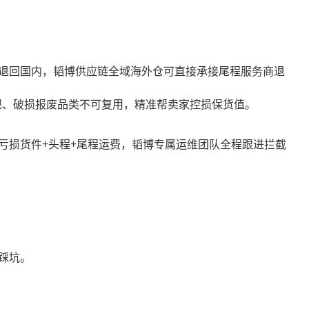
退回国内，韬博供应链全域海外仓可直接承接尾程服务商退
规、破损报废品类不可复用，精准帮卖家控损保货值。
亏损货件+头程+尾程运费，韬博专属运维团队全程跟进拦截
踩坑。