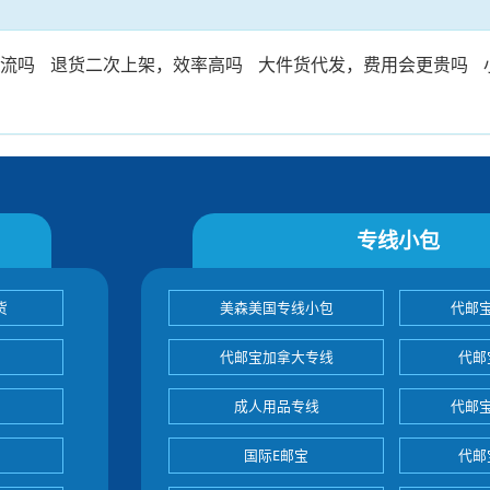
限流吗
退货二次上架，效率高吗
大件货代发，费用会更贵吗
专线小包
货
美森美国专线小包
代邮
代邮宝加拿大专线
代邮
成人用品专线
代邮
国际E邮宝
代邮