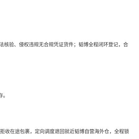
法核验、侵权违规无合规凭证货件；韬博全程闭环登记，合
存。
；已拒收在途包裹，定向调度退回就近韬博自营海外仓，全程锁