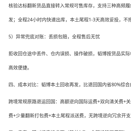
核验达标翻新货品直接转入常规可售库存，支持三种高频履
发；全程24小时内快速出库，本土尾程1-3天高效妥投，不
5）异常兜底对账：丢损包赔，全程售后无忧
拒收回仓途中丢件、仓内误损、操作破损，韬博按货品实际
高效便捷。
四、成本对比：韬博本土回收再发，比退回国内省80%综合
跨境常规原路退运回国：高额逆向国际运费+双向清关费+
费+少量翻新打包费+本土尾程派送费，无跨境逆向冗余开