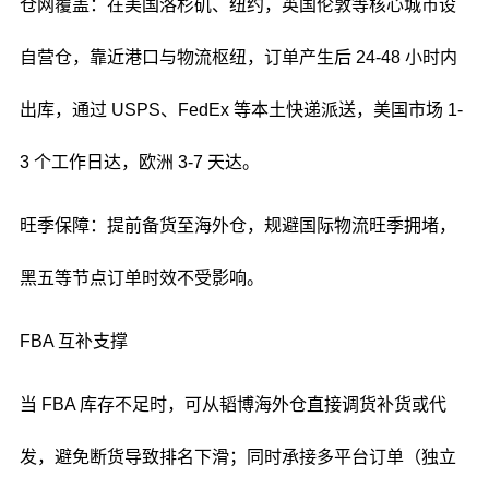
仓网覆盖：在美国洛杉矶、纽约，英国伦敦等核心城市设
自营仓，靠近港口与物流枢纽，订单产生后 24-48 小时内
出库，通过 USPS、FedEx 等本土快递派送，美国市场 1-
3 个工作日达，欧洲 3-7 天达。
旺季保障：提前备货至海外仓，规避国际物流旺季拥堵，
黑五等节点订单时效不受影响。
FBA 互补支撑
当 FBA 库存不足时，可从韬博海外仓直接调货补货或代
发，避免断货导致排名下滑；同时承接多平台订单（独立