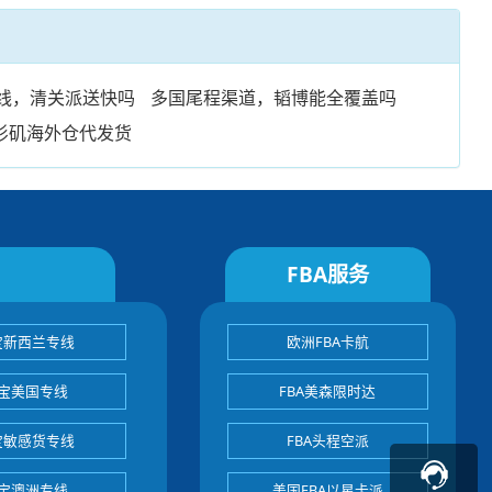
专线，清关派送快吗
多国尾程渠道，韬博能全覆盖吗
杉矶海外仓代发货
FBA服务
宝新西兰专线
欧洲FBA卡航
宝美国专线
FBA美森限时达
宝敏感货专线
FBA头程空派
宝澳洲专线
美国FBA以星卡派