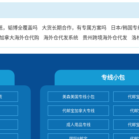
送，韬博全覆盖吗
大货长期合作，有专属方案吗
日本/韩国
加拿大海外仓代购
海外仓代发系统
贵州跨境海外仓代发
洛
专线小包
货
美森美国专线小包
代邮
代邮宝加拿大专线
代邮
成人用品专线
代邮
国际E邮宝
代邮