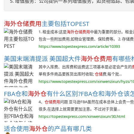
5. 增值服务：公司提供一系列增值服务，如货物追踪、包
海外仓储费用
主要包括TOPEST
1. 租金成本:这是
海外仓储费用
中最为重要的部分。租金
包含一些附加费用,如物业管理费、保险费等。 2. 存储费用:
https://www.topestexpress.com/article/10393
美国末端清提派 美国超大件
海外仓费用
有哪些构
其中入库费、出库费和运费这三项基本是必定会产生的
单有多件商品要拣货出库时收取;
仓储
费,每个批...
https://www.topestexpress.com/xinwenzixun/hyzs/1
FBA仓和
海外仓
有什么区别?FBA仓和海外仓该怎
4、
仓储费用
问题 亚马逊FBA虽然在成本总体上会贵一些
很多,在选择上就需要更加注意。不过对于货量...
https://topestexpress.com/xinwenzixun/30.html
适合使用
海外仓
的产品有哪几类