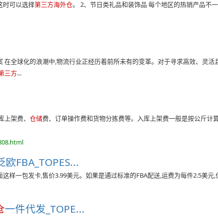
这时可以选择
第三方海外仓
。 2、节日类礼品和装饰品 每个地区的热销产品不
方案 在全球化的浪潮中,物流行业正经历着前所未有的变革。对于寻求高效、灵活
第三方
...
库上架费、
仓储
费、订单操作费和货物分拣费等。入库上架费一般是按公斤计算
808.html
A_TOPES...
下面这样一包发卡,售价3.99美元。如果是通过标准的FBA配送,运费为每件2.5美元,但
仓
一件代发_TOPE...