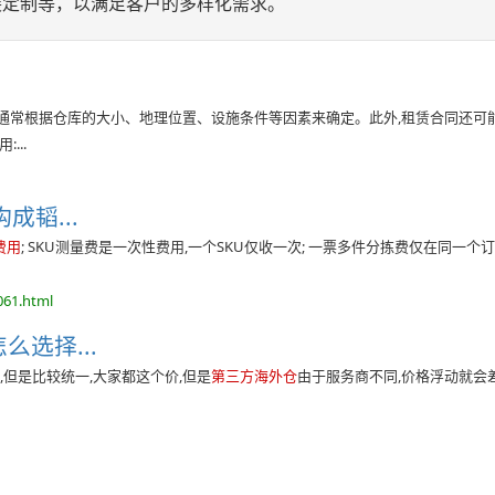
装定制等，以满足客户的多样化需求。
通常根据仓库的大小、地理位置、设施条件等因素来确定。此外,租赁合同还可
...
成韬...
费用
; SKU测量费是一次性费用,一个SKU仅收一次; 一票多件分拣费仅在同一个
061.html
么选择...
,但是比较统一,大家都这个价,但是
第三方海外仓
由于服务商不同,价格浮动就会