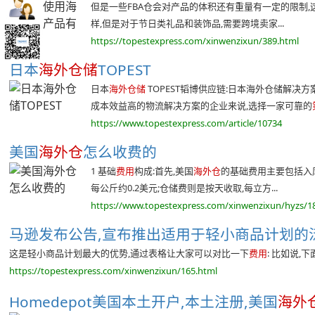
但是一些FBA仓会对产品的体积还有重量有一定的限制,
样,但是对于节日类礼品和装饰品,需要跨境卖家...
https://topestexpress.com/xinwenzixun/389.html
日本
海外仓储
TOPEST
日本
海外仓储
TOPEST韬博供应链:日本海外仓储解决
成本效益高的物流解决方案的企业来说,选择一家可靠的
https://www.topestexpress.com/article/10734
美国
海外仓
怎么收费的
1 基础
费用
构成:首先,美国
海外仓
的基础费用主要包括入
每公斤约0.2美元;仓储费则是按天收取,每立方...
https://www.topestexpress.com/xinwenzixun/hyzs/1
马逊发布公告,宣布推出适用于轻小商品计划的泛欧FB
这是轻小商品计划最大的优势,通过表格让大家可以对比一下
费用
: 比如说,
https://topestexpress.com/xinwenzixun/165.html
Homedepot美国本土开户,本土注册,美国
海外