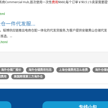
商Commercial Hub,首次使用一次性
费用
$660,每个订单￥$0.5 ) 5:卖家需要
html
一件代发服...
包。韬博供应链推出电商仓配一体化的代发货服务,为客户提供安徽黄山仓储代发
选、...
.html
海外仓储厂报价
海外仓储费用包括
上海仓储费用怎么收费
海外仓储
仓储费用
美国跨境第三方海外仓
专线小包