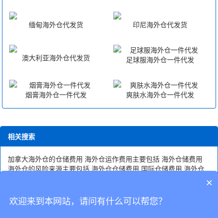
缅甸海外仓代发货
印尼海外仓代发货
澳大利亚海外仓代发货
足球服海外仓一件代发
烟膏海外仓一件代发
爽肤水海外仓一件代发
相关搜索
加拿大海外仓的仓储费用
海外仓运作费用主要包括
海外仓储费用
海外仓的风险来源主要包括
海外仓仓储费用
国际仓储费用
海外仓
的仓储费用
北京仓储费用
进口货物仓储费用
海外仓仓储费用大概
×
多少
海外仓储费用主要包括
加拿大海外仓储费用
shopee仓储费用
加拿大海外仓仓储费用
海外仓储费用包括头程费用
欢迎来到本网站，请问有什么可以帮您？