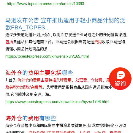
https://www.topestexpress.com/article/10393
马逊发布公告,宣布推出适用于轻小商品计划的泛
欧FBA_TOPES...
通过多渠道配送计划,卖家可以将库存发送至亚马逊之外的任何销售渠道,
包括
自建站和其他电商平台。亚马逊会根据当前配送
费用
收取亚马逊物
流轻小商品计划商品的多...
https://topestexpress.com/xinwenzixun/165.html
海外仓
的
费用主要包括
哪些
1 首先,
海外仓的费用主要包括头程费用、处理费、仓储费、尾程运费以
及关税/增值税/杂费等
。头程费用是指将商品从国内运送到海外仓的费
用,它可能涉及到空运、海...
https://www.topestexpress.com/xinwenzixun/hyzs/1796.html
海外仓
的
费用
有哪些
海外仓在跨境电商和国际贸易中扮演着关键角色,但成本控制是企业必须
面对的挑战。
海外仓费用主要包括仓储费、入库费、出库费、操作费、