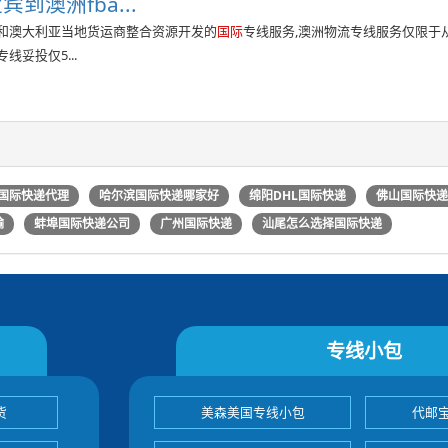
宾到澳洲fba...
edEx和澳大利亚当地货运商整合资源开发的
国际
专线服务,澳洲物流专线服务仅限于
妥投仅5...
国际快递代理
哈尔滨国际快递哪家好
绵阳DHL国际快递
佛山国际快
输
蚌埠国际快递公司
广州国际快递
汕尾怎么选择国际快递
专线小包
货
美森美国专线小包
代邮