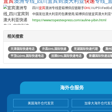
宜宾
澳洲专线_四川宜宾到澳大利亚
快递
专线_宜
四川
宜宾
澳洲专线是韬博供应链联手
DHL
\\UPS\\F
中国发往澳大利亚的包裹使用,韬博供应链宜宾澳大利亚专线
https://www.topestexpress.com/auline-yibin.html
相关搜索
天津国际快递电话
许昌DHL国际快递
芜湖国际快递代理
滁州
平顶山DHL国际快递电话
抚顺DHL国际快递电话
新疆国际快递运
海外仓服务
美国海外仓代发货
加拿大海外仓代发