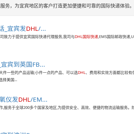
式服务，为宜宾地区的客户打造更加便捷和可靠的国际快递体验
话_宜宾发
DHL
/...
司致力于提供宜宾国际快递代理服务,我司与
DHL国际快递
,EMS国际邮政快递,U
宾到英国FB...
微大件一些的产品运输;小件一点的产品、可以选
DHL
、费用和实效方面都比较有
美国...
血氧仪发
DHL
/EM...
作,服务于全球200多个国家及地区,为提供安全、高效、便捷的物流运输服务。