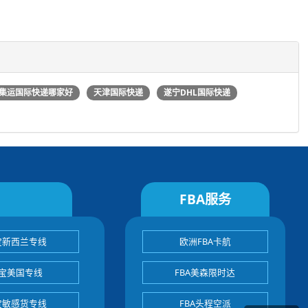
集运国际快递哪家好
天津国际快递
遂宁DHL国际快递
FBA服务
宝新西兰专线
欧洲FBA卡航
宝美国专线
FBA美森限时达
宝敏感货专线
FBA头程空派