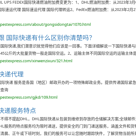
HL UPS FEDEX国际快递燃油附加费变更为：1、DHL燃油附加费：从2023年3月01日
际速运代理 国际速运代理 国际代理转运2、FedEx燃油附加费：从2023年2月27日0
opestexpress.com/about/gongsidongtai/1070.html
跟 国际快递有什么区别你清楚吗？
国际快递,我们潜意识就觉得他们应该是一回事。下面详细解说一下国际快递与
45公斤的大批量货物一般走国际空运。2、运输主体不同国际空运的运输主体
opestexpress.com/xinwenzixun/321.html
际快递代理
S国际快递 服务是各国（地区）邮政开办的一项特殊邮政业务。提供传递国际紧
踪查询
opestexpress.com/gjkd/109.html
际快递服务特点
不得不提起DHL，DHL国际快递从包装到维修到存放的仓储解决方案;全球邮件
HL服务的特点服务均为限时递送，提供安全的门到门递送服务，涵盖文件和
的清晨、正午或下班时刻，我们的服务可以让您随时跟踪快件，了解货物当前所