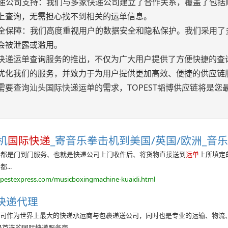
家快递公司支持：我们与多家快递公司建立了合作关系，覆盖了包
上查询，无需担心找不到相关的运单信息。
据安全保障：我们高度重视用户的数据安全和隐私保护。我们采用
会被泄露或滥用。
快递运单查询服务的推出，不仅为广大用户提供了方便快捷的查
优化我们的服务，并致力于为用户提供更加高效、便捷的供应链
需要查询汕头国际快递运单的需求，TOPEST韬博供应链将是
。
机
国际快递
_寄音乐拳击机到美国/英国/欧洲_音乐拳
乎都是门到门服务、也就是快递公司上门收件后、将货物直接送到
运单
上所填定
...
opestexpress.com/musicboxingmachine-kuaidi.html
际快递代理
公司作为世界上最大的快递承运商与包裹递送公司，同时也是专业的运输、物流
是首选的国际快递服务商。