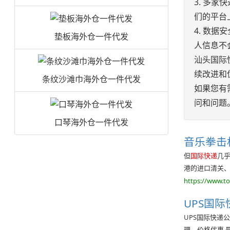
3. 多
们的平台
4. 数
垫板海外仓一件代发
人信息不
汕头国际
续改进和
条纹沙滩巾海外仓一件代发
如果您有
问和问题
口琴海外仓一件代发
音乐拳击
但
国际快递
几
港的进口清关、都
https://www.t
UPS国
UPS国际快递
理，价格优惠,