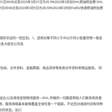
00:00点至2023年3月31日为35.5%2023年3月份DHL燃油附加费 DHL
0:00点至2023年3月5日为28.50%2023年3月份FedEx快递燃油附加费
国际空运的一些区别。1、适用对象不同小于45公斤的小批量货物一般走
是各大航空公司及
急信函、文件资料、金融票据、商品货样等各类文件资料和物品服务。 同
送达;以及其他定制物流服务—DHL 所做的一切都是帮助人们联系和改善
货物，服务网络基本能够覆盖全球任意一个国家。不论您对递送时间有何种
处的状态。出口