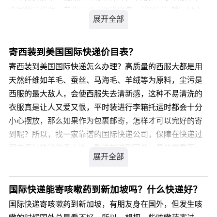
单边≥120cm ?或 ?实重≥70kg 会有附加费
全国物品代收，专业一对一跟进服务，门到门运输，贴心
优势：平均时效稳定，清关能力强，附加费少，丢包率
又省心！ 如果您对于电吹风寄国际快递到新加坡的价格有
低，安全
所疑问，
缺点：国外退回运费高，带电池货物查验严格 3-7工作日
寄西装到美国国际快递价目表？
21kg内小货→首选
您可以请登录我们官方网站 详细咨询，我司会有专业客服
寄西装到美国国际快递怎么办理？高质量的西服大都是用
超大件货物→首选 UPS 计费重：实重与材积重取大者，材
为您解答，解决您电吹风寄国际快递到新加坡的疑虑。
天然纤维如羊毛、蚕丝、马海毛、羊绒等为原料，尘污是
积重=长*宽*高/5000
西服的最大敌人，会使西服失去清新感，这种不易清洗的
尺寸/重量限制：单边>151cm ，第二边>76cm ，单件实重
衣服真是让人又爱又恨，平时装进行李箱托运时都会十分
>32kg 有附加费产生
小心摆放，那么如果作为包裹邮寄，怎样才可以完好的寄
优势：欧美航班多 清关强 21kg+ 运费便宜
到呢？所以，找一家靠谱的国际快递公司，保障在快递过
缺点：对货物包装要求高，附加费多 操作仓库较小易爆仓
程中保持快递物品干净、整洁的送到国外，是非常重要
5-8工作日 单边长度>270cm?→不适用
的。寄西装到美国国际快递，人们在选择国际快递公司
长+2*宽+2*高>419cm→不适用
时，也难免无从下手，如何从国内方便、安全、又快捷地
单件实重>70kg→不适用
快递包裹到海外亲人手中，寄西装到美国国际快递多久能
国际快递能寄咳嗽药到新加坡吗？什么快递好？
21kg以上欧美区域大货→首选
到？寄西装到美国国际快递比较好的国际快递公司有哪些
国际快递寄咳嗽药到新加坡，有朋友身在国外，但发生咳
FeDex 计费重量：实重与材积重取大者，材积重=长*宽*
呢?