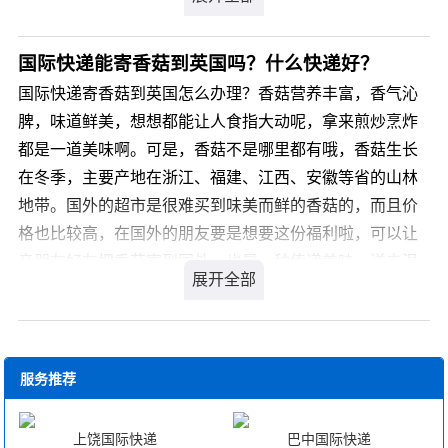
眼线这样比较精致的物品，很多女生都会选择从中国寄过
纯电池货物→推荐 ARAMEX 计费重：实重与材积重取大
去。如果是要想寄一份国际品牌的眼线给国外的朋友，又
者，材积重=长*宽*高/5000
不知道通过什么方式能寄。眼线属于国际敏感品，国际快
国际快递能寄香菇到英国吗？什么快递好？
单件最大尺寸：60*60*60cm，单件最大实重<30kg
递不承接，眼线往英国寄国际快递找什么公司好？眼线往
优势：中东地区价格和服务有绝对的优势，无偏远费
国际快递寄香菇到英国怎么办理？香菇营养丰富，香气沁
英国寄国际快递，我们是您最佳的选择，我司从事私人物
劣势: 不接带电货物，服务范围较窄 4-7工作日 中东地区非
脾，味道鲜美，想想都能让人食指大动呢，拿来煎炒烹炸
品国际运输十余年经验，针对类似产品我司通常采用私人
电池货--首选
都是一道美味啊。可是，香菇不是哪里都有哦，香菇生长
物品通关渠道办理国际运输，不受海关相关规定限制，目
带电池货物→不适用
在冬季，主要产地在浙江、福建、江西、安徽等省的山林
的国通关率高达99.9%，关税为零。那么，眼线往英国寄
任意一边大于60cm→不适用
地带。国外的超市是很难买到味美而鲜的香菇的，而且价
国际快递价格是多少呢?
单件重量>30kg→不适用
格也比较高，在国外的朋友要是想要这份福利啦，可以让
亲朋友好友把香菇寄到国外，也是一种传递美味、送去温
您可以登录我们官方网站 详细了解。
暖的方式哦。但是，香菇属于国际敏感品，一般的国际快
递不承接。国际快递寄香菇到英国找什么公司好？国际快
递寄香菇到英国，我们是您最佳的选择，我司从事私人物
品国际运输十余年经验，针对类似产品我司通常采用私人
服务推荐
物品通关渠道办理国际运输，不受海关相关规定限制，目
的国通关率高达99.9%，关税为零。那么，国际快递寄香
上饶国际快递
巴中国际快递