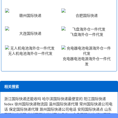
菇到英国价格是多少呢?
赣州国际快递
合肥国际快递
您可以登录我们官方网站 详细了解。
大连国际快递
飞盘海外仓一件代发
无人机电池海外仓一件代发
充电器电池电源海外仓一件代
发
相关搜索
浙江国际快递还能收吗
哈尔滨国际快递最便宜的
阳江国际快递
fedex
徐州国际快递物流园
温州国际快递代理
常州国际快递公司电
话
保定国际快递代理
滁州国际快递公司电话
安阳国际快递点
山东
国际快递代理
盐城国际快递过不来吗
海口食品国际快递
郑州国际