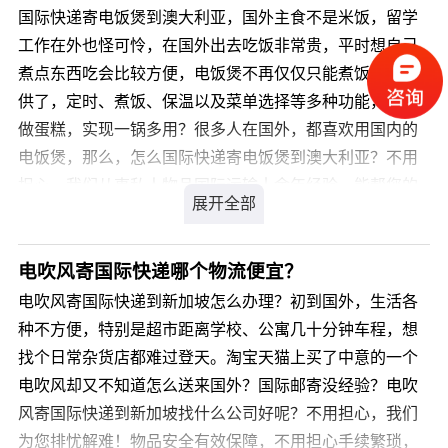
最小（直径*2+长≥17CM，长≥10CM）
国际快递寄电饭煲到澳大利亚，国外主食不是米饭，留学
USPS已经与中国邮政合作，可以中美之间相互通邮。
优势：价格非常便宜 实重计费 无偏远附加费，有邮局的地
工作在外也怪可怜，在国外出去吃饭非常贵，平时想自己
我们是EMS和各大国际快递的一级代理，享有各大国际
方就能派送
煮点东西吃会比较方便，电饭煲不再仅仅只能煮饭，还提
快递的3-5折优惠，时效和官方的一样。除此以外，不收取
缺点：时效不稳定，丢包率高，问题件查询/索赔周期漫长
供了，定时、煮饭、保温以及菜单选择等多种功能，还能
任何服务费、手续费，并提供免费代收、打包、仓储、验
(1-6个月） 10-45工作日 低价值和非紧急货物→首选 EMS
做蛋糕，实现一锅多用？很多人在国外，都喜欢用国内的
货等增值服务。在给您重新打包时，会将包裹的所有多余
重量/尺寸限制：
电饭煲，那么，怎么国际快递寄电饭煲到澳大利亚？不用
包装都去掉，再重新整合再一起打包，切切实实地为包裹
单件重量<30KG，一票只能一件，单边<150cm，长+2宽
担心，我们从事私人物品国际运输十余年经验，能帮您的
减轻重量、压缩体积，真正的省运费！
+2高<300cm；
物品顺利寄到国外。如果您对于国际快递寄电饭煲到澳大
优势：清关能力强，服务范围广泛，不计泡重，实重计
利亚的价格有所疑问，
费，无偏远，退回免费
电吹风寄国际快递哪个物流便宜？
缺点：重量和尺寸限制大，时效较慢，服务差 7-15工作日
您可以登录我们官方网站 详细咨询，我司会有专业客服为
电吹风寄国际快递到新加坡怎么办理？初到国外，生活各
高价值和紧急货物→慎重选择
您解答，解决您国际快递寄电饭煲到澳大利亚的疑虑。
种不方便，特别是超市距离学校、公寓几十分钟车程，想
俄罗斯 巴西等难清关的国家→首选
找个日常杂货店都难过登天。淘宝天猫上买了中意的一个
私人件包裹→首选
电吹风却又不知道怎么送来国外？国际邮寄没经验？电吹
DHL 最低计费重量：0.5kg ，正常21kg以内按0.5kg进位，
风寄国际快递到新加坡找什么公司好呢？不用担心，我们
21kg+按照1kg进位
为您排忧解难！物品安全有效保障，不用担心手续繁琐，