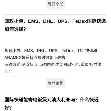
1907年作为一家信使公司成立于美国，通过明确地致力于
支持全球商业的目标，UPS如今已发展到拥有497亿美元
资产的大公司，其商标是世界上最知名、最值得景仰的商
邮政小包、EMS、DHL、UPS、FeDex国际快递
标之一。作为世界上最大的快递承运商与包裹递送公司，
如何选择？
其同时也是专业的运输、物流、资本与电子商务服务的领
导性的提供者，服务区域广，遍布全球200多个国家和地
区。
邮政小包、EMS、DHL、UPS、FeDex、TNT快递和
USPS（United States Postal Service美国邮政署），
ARAMEX快递特点与时效如下表格：
亦称美国邮局或美国邮政服务，是美国联邦政府的独立机
运输方式 渠道特点 运输时效 建议 邮政小包 重量/尺寸限
构。美国邮政署拥有596,000名雇员，以及218,684辆汽
制：
车，是全球最庞大的民用车队。每年处理177亿信件，占全
最大重量不能超过2kg
球数量的四成。目前已经与中国邮政合作，加强中美之间
非圆筒货物：最大（长+宽+高≤90CM，单边长度≤60CM）
的邮政包裹的往来。
最小（长度≥14CM，宽度≥9CM）
UPS和USPS送达服务范围：
圆筒形货物：最大（直径*2+长≤104CM，单边长度
国际快递能寄电饭煲到澳大利亚吗？什么快递
UPS快递可以送达全球200个国家或地区，服务范围
≤90CM）
好？
广。