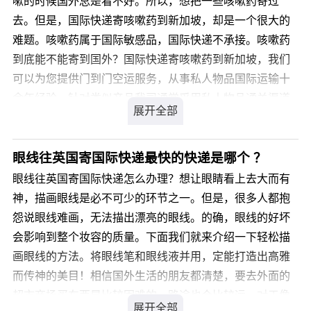
嗽的时候国外总是看不好。所以，想把一些咳嗽药寄过
高/5000
去。但是，国际快递寄咳嗽药到新加坡，却是一个很大的
优势：东南亚 欧美 价格便宜
您可以登录我们官方网站 详细咨询，我司会有专业客服为
难题。咳嗽药属于国际敏感品，国际快递不承接。咳嗽药
缺点：欧洲清关相对较弱，查货率高，附加费多，欧美航
您解答，解决您寄西装到美国国际快递的疑虑。
到底能不能寄到国外？国际快递寄咳嗽药到新加坡，我们
班易延误 4-7工作日 单件重量>68kg→不适用
可以为您提供门到门空运服务，从事私人物品国际运输十
单边>274cm→不适用
余年经验，针对类似产品我司通常采用私人物品通关渠道
长+2*宽+2*高>330cm→不适用
办理国际运输，不受海关相关规定限制，目的国通关率高
东南亚区域→首选
达99.9%，关税为零。那么，国际快递寄咳嗽药到新加坡
欧美高价值 紧急货物→慎重选择
价格是多少呢?
眼线往英国寄国际快递最快的快递是哪个 ？
TNT 计费重：实重与材积重取大者，材积重=长*宽*
眼线往英国寄国际快递怎么办理？想让眼睛看上去大而有
高/5000
请登录我们官方网站 详细了解。
神，描画眼线是必不可少的环节之一。但是，很多人都抱
单边>120cm 或 实重>30kg 有附加费
怨说眼线难画，无法描出漂亮的眼线。的确，眼线的好坏
优势：欧洲和中东地区清关能非常强，价格也便宜，安全
会影响到整个妆容的质量。下面我们就来介绍一下轻松描
缺点：时效相对较慢，服务态度相对较差 4-9工作日
画眼线的方法。将眼线笔和眼线液并用，定能打造出高雅
120cm<货物单边长度<274cm 首选
而传神的美目！相信国外生活的朋友都清楚，要去外面的
贵重物品→推荐
超市商场买东西是比较困难的，路途也会比较远。对于像
中东地区大货→推荐