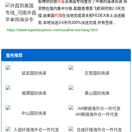
韬博供应链
许昌
至美国专线整合了中美的速递资源,将
货物在国内集中分拣,配载香港直飞航班时效2-3天完
成,由美国
代理
在当地完成清关和FEDEX本土派送服
务,本地派送3-5天内100%派送完成,并有签收...
https://www.topestexpress.com/usaline-xuchang.html
服务推荐
延安国际快递
东莞国际快递
湘潭国际快递
黄山国际快递
中山国际快递
AR眼镜海外仓一件代发