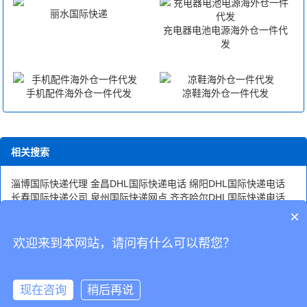
丽水国际快递
充电器电池电源海外仓一件代
发
手机配件海外仓一件代发
凉鞋海外仓一件代发
相关搜索
淄博国际快递代理
金昌DHL国际快递电话
绵阳DHL国际快递电话
长春国际快递公司
泉州国际快递网点
齐齐哈尔DHL国际快递电话
合肥国际快递公司dhl
义乌国际快递公司
澳门国际快递价值
郑州国
×
际快递电话号码是多少
泸州DHL国际快递
海口国际快递在哪里?
南
昌国际快递有哪些
哈尔滨国际快递能收吗
广元国际快递空运
欢迎来到本网站，请问有什么可以帮您？
CopyRight © 深圳市韬博供应链有限公司
现在咨询
稍后再说