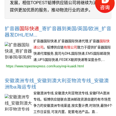
发展，相信TOPEST韬博供应链公司将继续为消费者
提供更加优质的服务，推动物流行业的进步。
扩音器
国际快递
_寄扩音器到美国/英国/欧洲_扩音
器发DHL/EM...
扩音器国际快递,扩音器国际快递代理,扩音器
国际快
递公司
。韬博供应链
有限公司
致力于提供扩音器国际
快递代理服务,我司与DHL国际快递,EMS国际邮政快
递,UPS国际快递,FEDEX联邦快递等深度合作,...
https://www.topestexpress.com/kuoyinqi-kuaidi.html
安徽澳洲专线_安徽到澳大利亚物流专线_安徽澳
洲fba海运专线
安徽澳洲专线,安徽澳大利亚物流专线,安徽FBA澳洲
专线。韬博供应链联合澳洲邮政资源自建的有市场竞
争力的安徽澳洲专线渠道,按实重计费,时效快,最快4个
工作日妥投,可发内置、配套电池产品。直...