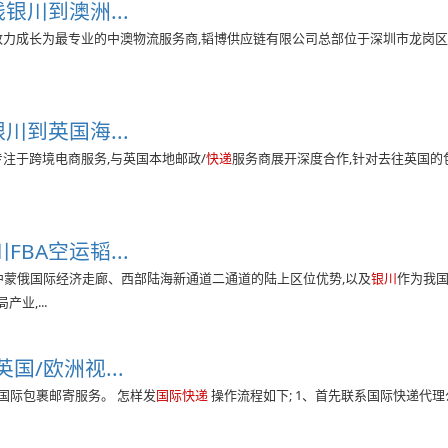
川到澳洲...
致力成长为最专业的中澳物流服务商,韬博供应链有限公司总部位于深圳市龙岗区,
到英国海...
专注于跨境电商服务,与英国本地邮政/
快递
服务商展开深度合作,针对去往英国的
BA空运韬...
中蒙俄国际经济走廊、西部陆海新通道二通道的陆上区位优势,以及
银川
作为我
业,...
国/欧洲视...
国际包裹邮寄服务。 怎样发
国际快递
操作流程如下; 1、首先联系国际快递代