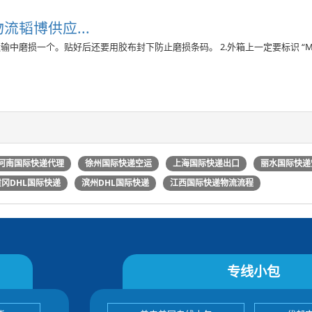
流韬博供应...
输中磨损一个。贴好后还要用胶布封下防止磨损条码。 2.外箱上一定要标识 “Made 
河南国际快递代理
徐州国际快递空运
上海国际快递出口
丽水国际快递
黄冈DHL国际快递
滨州DHL国际快递
江西国际快递物流流程
专线小包