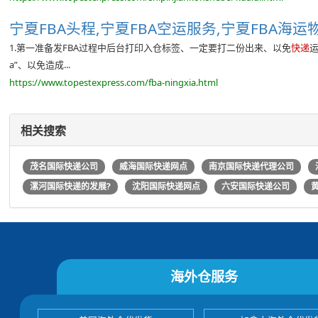
宁夏FBA头程,宁夏FBA空运服务,宁夏FBA海运物
1.第一准备发FBA过程中后台打印入仓标签、一定要打二份出来、以免
快递
运
a”、以免造成...
https://www.topestexpress.com/fba-ningxia.html
相关搜索
茂名国际快递公司
威海国际快递网点
南京国际快递代理公司
漯河国际快递的发展?
沈阳国际快递网点
六安国际快递公司
海外仓服务