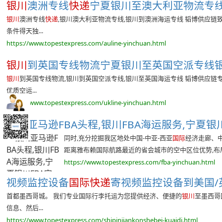
银川
澳洲专线
快递
宁夏银川至澳大利亚物流专线银
银川
澳洲专线
快递
,银川澳大利亚物流专线,银川到澳洲海运专线 韬博供应链
条件得天独...
https://www.topestexpress.com/auline-yinchuan.html
银川
到英国专线物流宁夏银川至英国空派专线银川
银川
到英国专线物流,银川到英国空派专线,银川至英国海运专线 韬博供应链
优质空运...
https://www.topestexpress.com/ukline-yinchuan.html
银川
亚马逊FBA头程,银川FBA海运服务,宁夏银川F
同时,充分挖掘我区地处中国-中亚-西亚
国际
经济走廊、
距离雅布赖国际航路最近的省会城市的空中区位优势,布局产
https://www.topestexpress.com/fba-yinchuan.html
视频监控设备
国际快递
寄视频监控设备到美国/英
首都墨西哥城。 我们专业国际行李托运为您提供经济、便捷的
银川
至墨西哥
信息、然后...
https://www.topestexpress.com/shipinjiankonshebei-kuaidi.html